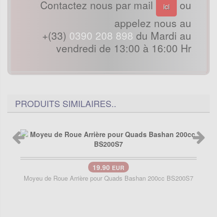
Contactez nous par mail
ou
ici
appelez nous au
+(33)
0390 208 898
du Mardi au
vendredi de 13:00 à 16:00 Hr
PRODUITS SIMILAIRES..
19.90
EUR
Moyeu de Roue Arrière pour Quads Bashan 200cc BS200S7