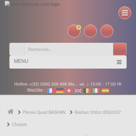
0
MENU
Hotline +(33) 0390 208 898 Ma. - ve. > 13:00 - 17:00 Hr
WebSite :
Pièces Quad BASHAN
Bashan 200cc BS200S7
Chassis