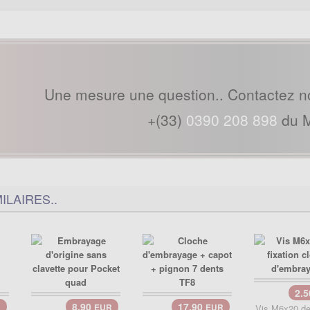
Une mesure une question.. Contactez n
+(33)
0390 208 898
du M
ILAIRES..
2.
8.90
17.90
R
EUR
EUR
Vis M6x20 de 