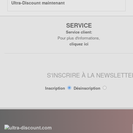
Lanceur
Ultra-Discount maintenant
Moteur
Pneumatique
SERVICE
Poignée
Service client:
Poignées de Lanceur
Pour plus d'informations,
Refroidissement
cliquez ici
Transmission
PIÈCES POCKET RÉPLIQUE
R1
S'INSCRIRE À LA NEWSLETTE
Allumage
Câbles de frein
Inscription
Désinscription
Carburation
Carenage
Chassis
Électrique
Embrayage