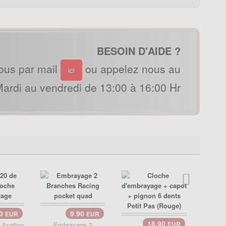
BESOIN D'AIDE ?
ous par mail
ou appelez nous au
ici
ardi au vendredi de 13:00 à 16:00 Hr
50
9.90
EUR
EUR
18.90
fixation
Embrayage 2
EUR