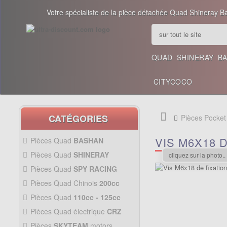
Votre spécialiste de la pièce détachée Quad Shineray B
QUAD
SHINERAY
B
CITYCOCO
CATÉGORIES
Pièces Pocket
VIS M6X18 
Pièces Quad
BASHAN
200CC BS200S3
Pièces Quad
SHINERAY
cliquez sur la photo..
PIÈCES 350CC
Pièces Quad
SPY RACING
PIÈCES QUAD SPY250F1
Pièces Quad Chinois
200cc
PIÈCES QUAD CHINOIS
Pièces Quad
110cc - 125cc
200CC
PIÈCES QUAD
110CC -
Pièces Quad électrique
CRZ
125CC
Allumage Quad
PIÈCES QUAD
Pièces
SKYTEAM
motors