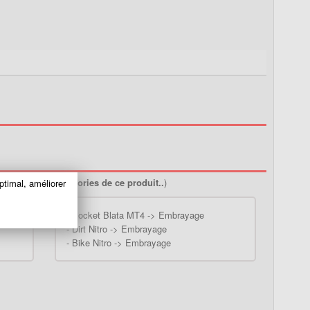
ir toutes les catégories de ce produit..
)
ptimal, améliorer
-
Pocket Blata MT4 -> Embrayage
-
Dirt Nitro -> Embrayage
-
Bike Nitro -> Embrayage