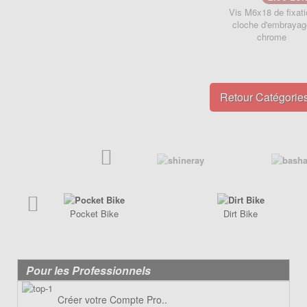
Poignée de Lanceur
Vis M6x18 de fixati
Pot d'échappement
Poignée, cables
cloche d'embrayag
Roulements
chrome
Pot d'échappement
Transmission
Refroidissement
Transmission
PIÈCES QUAD ÉLECTRIQUE
Retour Catégori
CRZ
PIÈCES RACING POCKET ZPF
Carénage
Allumage
Chassis
Amortisseur de direction
Electrique
Câbles
Freinage
Carburation
Pneumatique
Embout tuning et valves
Pocket Bike
Dirt Bike
Transmission
Embrayage
Freinage
Pour les Professionnels
Joint
Kit Nos
Créer votre Compte Pro..