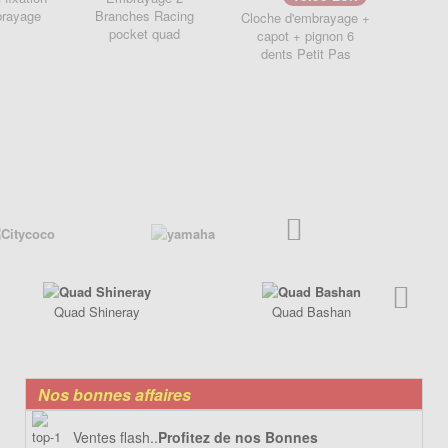
brayage
Branches Racing
Cloche d'embrayage +
Dému
pocket quad
capot + pignon 6
doubl
dents Petit Pas
pocket
Quad Shineray
Quad Bashan
Nos bonnes affaires
Ventes flash..
Profitez de nos Bonnes