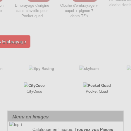
cloche d'em
on
Embrayage d'origine
Cloche d'embrayage +
e
sans clavette pour
capot + pignon 7
Pocket quad
dents TF8
es Embrayage
CityCoco
Pocket Quad
Menu en Images
Catalogue en imgage..
Trouvez vos Pièces