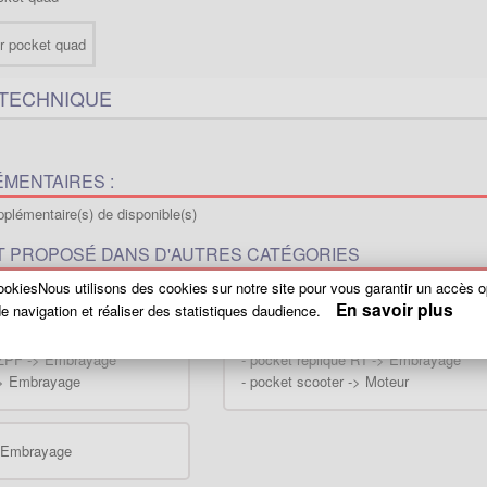
 TECHNIQUE
MENTAIRES :
plémentaire(s) de disponible(s)
T PROPOSÉ DANS D'AUTRES CATÉGORIES
 le même produit directement lié à votre engin et vérifier la compatibiliter..(
Vo
okiesNous utilisons des cookies sur notre site pour vous garantir un accès o
En savoir plus
e navigation et réaliser des statistiques daudience.
 -> Embrayage
-
Pocket Supermotard -> Embrayage
 ZPF -> Embrayage
-
pocket réplique R1 -> Embrayage
-> Embrayage
-
pocket scooter -> Moteur
> Embrayage