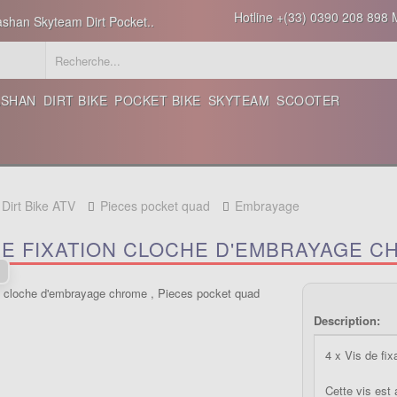
Hotline +(33) 0390 208 898 M
ashan Skyteam Dirt Pocket..
ASHAN
DIRT BIKE
POCKET BIKE
SKYTEAM
SCOOTER
 Dirt Bike ATV
Pieces pocket quad
Embrayage
DE FIXATION CLOCHE D'EMBRAYAGE 
Description:
4 x Vis de fi
Cette vis est