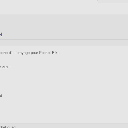
N
cloche d'embrayage pour Pocket Bike
e aux :
rd
cket quad