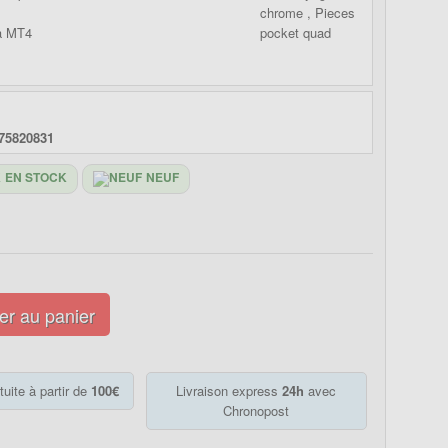
ta MT4
75820831
EN STOCK
NEUF
er au panier
tuite à partir de
100€
Livraison express
24h
avec
Chronopost