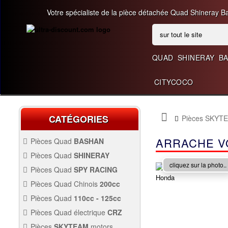
Votre spécialiste de la pièce détachée Quad Shineray B
QUAD
SHINERAY
B
CITYCOCO
CATÉGORIES
Pièces SKYT
ARRACHE V
Pièces Quad
BASHAN
200CC BS200S3
Pièces Quad
SHINERAY
PIÈCES 350CC
cliquez sur la photo..
Pièces Quad
SPY RACING
PIÈCES QUAD SPY250F1
Pièces Quad Chinois
200cc
PIÈCES QUAD CHINOIS
Pièces Quad
110cc - 125cc
200CC
PIÈCES QUAD
110CC -
Pièces Quad électrique
CRZ
125CC
Allumage Quad
PIÈCES QUAD
Pièces
SKYTEAM
motors