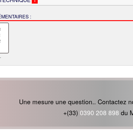
MENTAIRES :
.
Une mesure une question.. Contactez n
+(33)
0390 208 898
du M