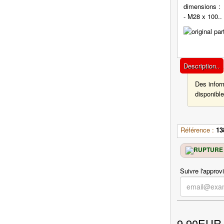
dimensions :
- M28 x 100..
Description..
Des infor
disponible
Référence :
13
Suivre l'approv
9.90EUR