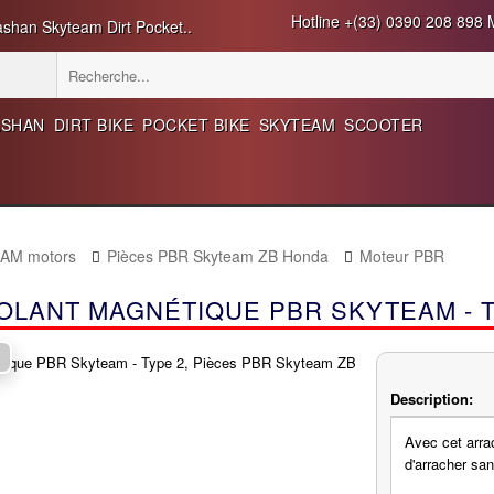
Hotline +(33) 0390 208 898 M
ashan Skyteam Dirt Pocket..
ASHAN
DIRT BIKE
POCKET BIKE
SKYTEAM
SCOOTER
EAM motors
Pièces PBR Skyteam ZB Honda
Moteur PBR
OLANT MAGNÉTIQUE PBR SKYTEAM - T
Description:
Avec cet arr
d'arracher san