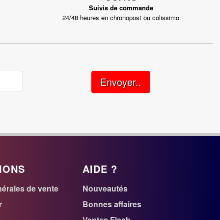
Suivis de commande
24/48 heures en chronopost ou colissimo
Envoyer..
IONS
AIDE ?
érales de vente
Nouveautés
r
Bonnes affaires
Ventes Flash