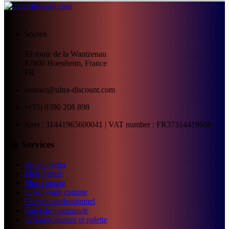
Socren
19 route de la Wantzenau
67800
Hoenheim, France
FR
contact@ultra-discount.com
+(33) 0390 208 898
Siret : 31441965600041 | VAT number : FR37314419656
Les Services
Se connecter
Mon Panier
Mon compte
Créez votre compte
Compte professionnel
Suivi de commande
livraison moteur et palette