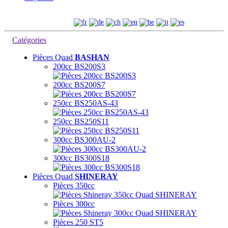
Hotline +(33) 0390 208 898 Ma. - ve. > 13:00 - 17:00 Hr
WebSite :
Catégories
Pièces Quad
BASHAN
200cc BS200S3
200cc BS200S7
250cc BS250AS-43
250cc BS250S11
300cc BS300AU-2
300cc BS300S18
Pièces Quad
SHINERAY
Pièces 350cc
Pièces 300cc
Pièces 250 ST5