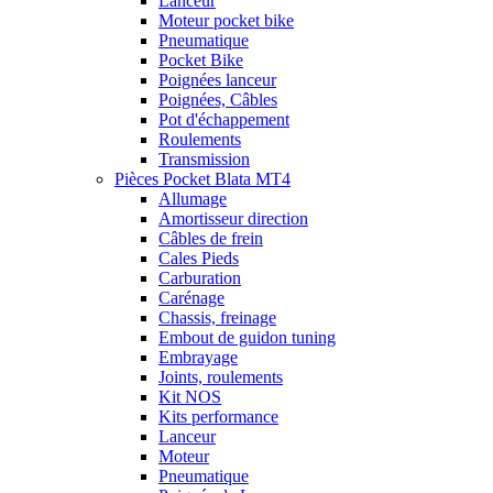
Lanceur
Moteur pocket bike
Pneumatique
Pocket Bike
Poignées lanceur
Poignées, Câbles
Pot d'échappement
Roulements
Transmission
Pièces Pocket Blata MT4
Allumage
Amortisseur direction
Câbles de frein
Cales Pieds
Carburation
Carénage
Chassis, freinage
Embout de guidon tuning
Embrayage
Joints, roulements
Kit NOS
Kits performance
Lanceur
Moteur
Pneumatique