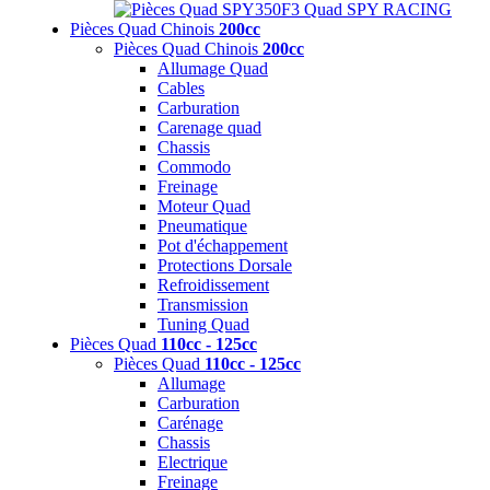
Pièces Quad Chinois
200cc
Pièces Quad Chinois
200cc
Allumage Quad
Cables
Carburation
Carenage quad
Chassis
Commodo
Freinage
Moteur Quad
Pneumatique
Pot d'échappement
Protections Dorsale
Refroidissement
Transmission
Tuning Quad
Pièces Quad
110cc - 125cc
Pièces Quad
110cc - 125cc
Allumage
Carburation
Carénage
Chassis
Electrique
Freinage