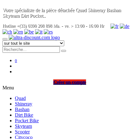
Votre spécialiste de la pièce détachée Quad Shineray Bashan
Skyteam Dirt Pocket..
Hotline +(33) 0390 208 898 Ma. - ve. > 13:00 - 16:00 Hr
0
Créer un compte
Menu
Quad
Shineray
Bashan
Dirt Bike
Pocket Bike
Skyteam
Scooter
Citycoco