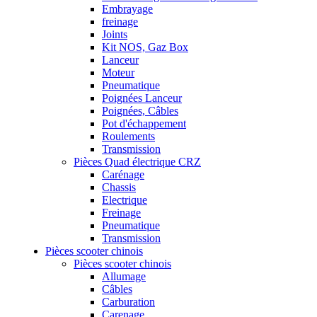
Embrayage
freinage
Joints
Kit NOS, Gaz Box
Lanceur
Moteur
Pneumatique
Poignées Lanceur
Poignées, Câbles
Pot d'échappement
Roulements
Transmission
Pièces Quad électrique CRZ
Carénage
Chassis
Electrique
Freinage
Pneumatique
Transmission
Pièces scooter chinois
Pièces scooter chinois
Allumage
Câbles
Carburation
Carenage