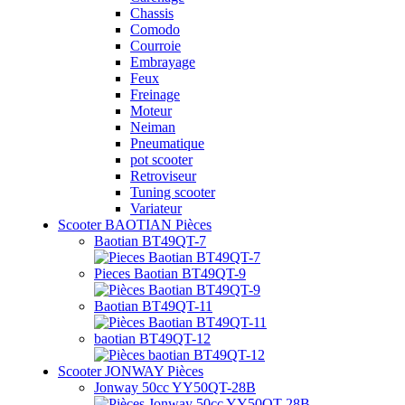
Chassis
Comodo
Courroie
Embrayage
Feux
Freinage
Moteur
Neiman
Pneumatique
pot scooter
Retroviseur
Tuning scooter
Variateur
Scooter BAOTIAN Pièces
Baotian BT49QT-7
Pieces Baotian BT49QT-9
Baotian BT49QT-11
baotian BT49QT-12
Scooter JONWAY Pièces
Jonway 50cc YY50QT-28B