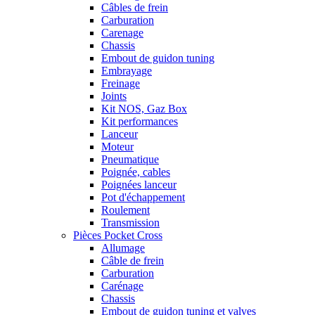
Câbles de frein
Carburation
Carenage
Chassis
Embout de guidon tuning
Embrayage
Freinage
Joints
Kit NOS, Gaz Box
Kit performances
Lanceur
Moteur
Pneumatique
Poignée, cables
Poignées lanceur
Pot d'échappement
Roulement
Transmission
Pièces Pocket Cross
Allumage
Câble de frein
Carburation
Carénage
Chassis
Embout de guidon tuning et valves