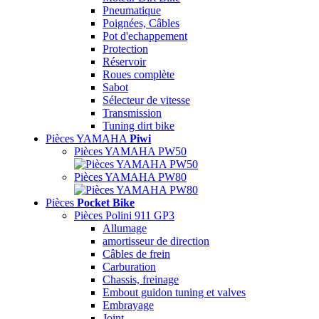
Pneumatique
Poignées, Câbles
Pot d'echappement
Protection
Réservoir
Roues complète
Sabot
Sélecteur de vitesse
Transmission
Tuning dirt bike
Pièces YAMAHA
Piwi
Pièces YAMAHA PW50
Pièces YAMAHA PW80
Pièces
Pocket Bike
Pièces Polini 911 GP3
Allumage
amortisseur de direction
Câbles de frein
Carburation
Chassis, freinage
Embout guidon tuning et valves
Embrayage
Joint