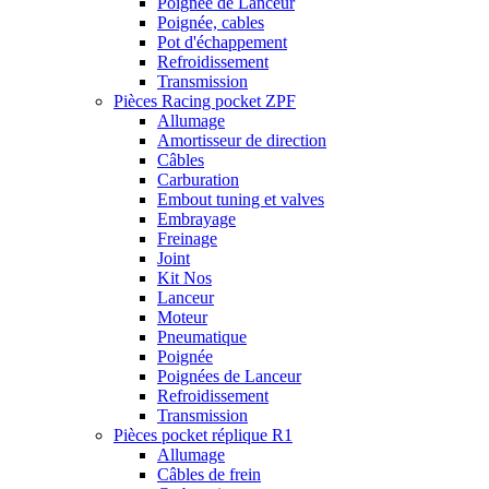
Poignée de Lanceur
Poignée, cables
Pot d'échappement
Refroidissement
Transmission
Pièces Racing pocket ZPF
Allumage
Amortisseur de direction
Câbles
Carburation
Embout tuning et valves
Embrayage
Freinage
Joint
Kit Nos
Lanceur
Moteur
Pneumatique
Poignée
Poignées de Lanceur
Refroidissement
Transmission
Pièces pocket réplique R1
Allumage
Câbles de frein