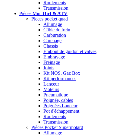
Roulements
Transmission
Pièces Mini
Dirt & ATV
Pieces pocket quad
Allumage
Câble de frein
Carburation
Carenage
Chassis
Embout de guidon et valves
Embrayage
Freinage
Joints
Kit NOS, Gaz Box
Kit performances
Lanceur
Moteurs
Pneumatique
Poignée, cables
Poignées Lanceur
Pot d'échappement
Roulements
Transmission
Pièces Pocket Supermotard
Allumage