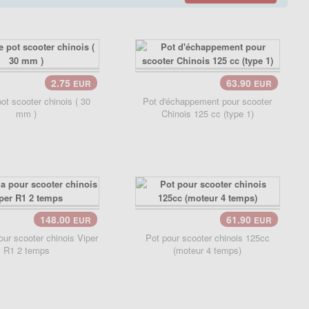
2.75
63.90
EUR
EUR
ier..
pot scooter chinois ( 30
Pot d'échappement pour scooter
mm )
Chinois 125 cc (type 1)
148.00
61.90
EUR
EUR
our scooter chinois Viper
Pot pour scooter chinois 125cc
R1 2 temps
(moteur 4 temps)