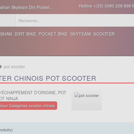
Hotline +(33) 0390 208 898 M
ashan Skyteam Dirt Pocket..
ASHAN
DIRT BIKE
POCKET BIKE
SKYTEAM
SCOOTER
pot scooter
TER CHINOIS POT SCOOTER
'ÉCHAPPEMENT D'ORIGINE, POT
OT NINJA
etour Catégories scooter chinois
roduits)