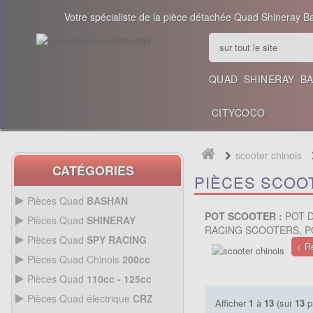
Votre spécialiste de la pièce détachée Quad Shineray B
QUAD
SHINERAY
B
CITYCOCO
scooter chinois
CATÉGORIES
PIÈCES SCOO
Pièces Quad
BASHAN
200CC BS200S3
POT SCOOTER :
POT D
Pièces Quad
SHINERAY
RACING SCOOTERS, P
PIÈCES 350CC
Pièces Quad
SPY RACING
< R
PIÈCES QUAD SPY250F1
Pièces Quad Chinois
200cc
PIÈCES QUAD CHINOIS
Pièces Quad
110cc - 125cc
200CC
PIÈCES QUAD
110CC -
Pièces Quad électrique
CRZ
PIÈCES 300CC
Afficher
1
à
13
(sur
13
p
125CC
Allumage Quad
PIÈCES QUAD