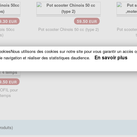
9.30
59.50
EUR
EUR
nois 50cc
Pot scooter Chinois 50 cc (type 2)
Pot scooter
s)
okiesNous utilisons des cookies sur notre site pour vous garantir un accès o
En savoir plus
e navigation et réaliser des statistiques daudience.
9.50
EUR
ROFIL pour
 temps
roduits)