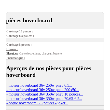
pièces hoverboard
Carénage 10 pouces :
Carénage 6.5 pouces :
Carénage 8 pouces :
Chassis :
Electrique :
Carte électronique, chargeur, batterie
Pneumatique :
Aperçus de nos pièces pour pièces
hoverboard
- moteur hoverboard 36v 250w pneu 6.5...
- moteur hoverboard 36v 250w pneu 200x50...
- moteur hoverboard 36v 350w pneu 10 pouces...
- moteur hoverboard 36v 350w pneu 70/65-6.5...
- coque hoverboard 6.5 pouces - joker...