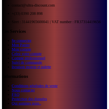
contact@ultra-discount.com
+(33) 0390 208 898
Siret : 31441965600041 | VAT number : FR37314419656
Les Services
Se connecter
Mon Panier
Mon compte
Créez votre compte
Compte professionnel
Suivi de commande
livraison moteur et palette
Informations
Conditions générales de vente
Nous contacter
FAQ
Protection des données
Qui sommes nous..