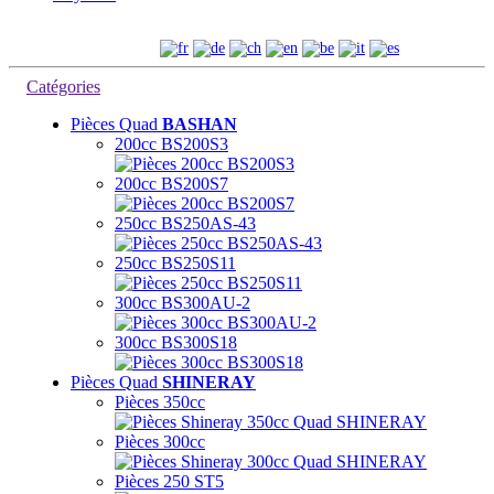
Hotline +(33) 0390 208 898 Ma. - ve. > 13:00 - 17:00 Hr
WebSite :
Catégories
Pièces Quad
BASHAN
200cc BS200S3
200cc BS200S7
250cc BS250AS-43
250cc BS250S11
300cc BS300AU-2
300cc BS300S18
Pièces Quad
SHINERAY
Pièces 350cc
Pièces 300cc
Pièces 250 ST5