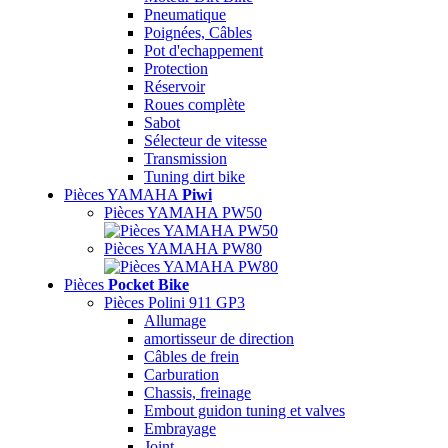
Pneumatique
Poignées, Câbles
Pot d'echappement
Protection
Réservoir
Roues complète
Sabot
Sélecteur de vitesse
Transmission
Tuning dirt bike
Pièces YAMAHA
Piwi
Pièces YAMAHA PW50
Pièces YAMAHA PW80
Pièces
Pocket Bike
Pièces Polini 911 GP3
Allumage
amortisseur de direction
Câbles de frein
Carburation
Chassis, freinage
Embout guidon tuning et valves
Embrayage
Joint