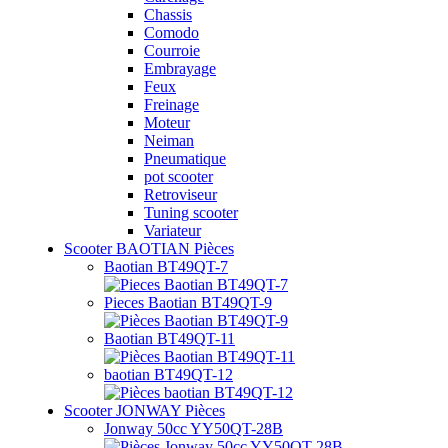
Chassis
Comodo
Courroie
Embrayage
Feux
Freinage
Moteur
Neiman
Pneumatique
pot scooter
Retroviseur
Tuning scooter
Variateur
Scooter BAOTIAN Pièces
Baotian BT49QT-7
Pieces Baotian BT49QT-9
Baotian BT49QT-11
baotian BT49QT-12
Scooter JONWAY Pièces
Jonway 50cc YY50QT-28B