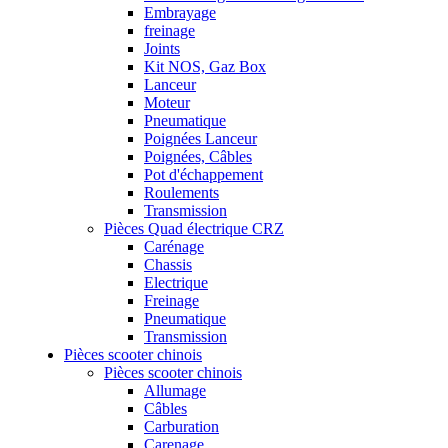
Embrayage
freinage
Joints
Kit NOS, Gaz Box
Lanceur
Moteur
Pneumatique
Poignées Lanceur
Poignées, Câbles
Pot d'échappement
Roulements
Transmission
Pièces Quad électrique CRZ
Carénage
Chassis
Electrique
Freinage
Pneumatique
Transmission
Pièces scooter chinois
Pièces scooter chinois
Allumage
Câbles
Carburation
Carenage