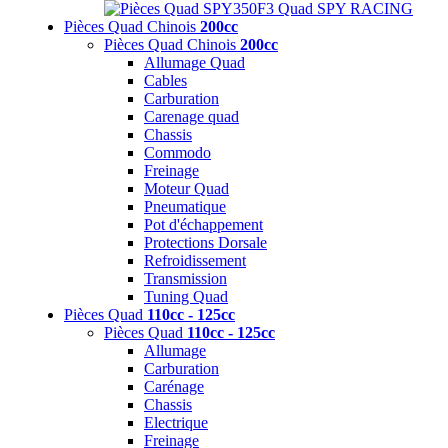
Pièces Quad Chinois
200cc
Pièces Quad Chinois
200cc
Allumage Quad
Cables
Carburation
Carenage quad
Chassis
Commodo
Freinage
Moteur Quad
Pneumatique
Pot d'échappement
Protections Dorsale
Refroidissement
Transmission
Tuning Quad
Pièces Quad
110cc - 125cc
Pièces Quad
110cc - 125cc
Allumage
Carburation
Carénage
Chassis
Electrique
Freinage