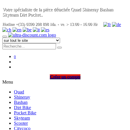
Votre spécialiste de la pièce détachée Quad Shineray Bashan
Skyteam Dirt Pocket..
Hotline +(33) 0390 208 898 Ma. - ve. > 13:00 - 16:00 Hr
0
Créer un compte
Menu
Quad
Shineray
Bashan
Dirt Bike
Pocket Bike
Skyteam
Scooter
Citycoco