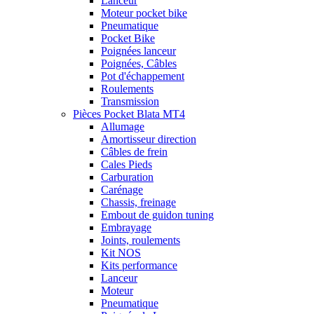
Lanceur
Moteur pocket bike
Pneumatique
Pocket Bike
Poignées lanceur
Poignées, Câbles
Pot d'échappement
Roulements
Transmission
Pièces Pocket Blata MT4
Allumage
Amortisseur direction
Câbles de frein
Cales Pieds
Carburation
Carénage
Chassis, freinage
Embout de guidon tuning
Embrayage
Joints, roulements
Kit NOS
Kits performance
Lanceur
Moteur
Pneumatique