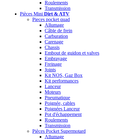
Roulements
Transmission
Pièces Mini
Dirt & ATV
Pieces pocket quad
Allumage
Câble de frein
Carburation
Carenage
Chassis
Embout de guidon et valves
Embrayage
Freinage
Joints
Kit NOS, Gaz Box
Kit performances
Lanceur
Moteurs
Pneumatique
Poignée, cables
Poignées Lanceur
Pot d'échappement
Roulements
Transmission
Pièces Pocket Supermotard
Allumage