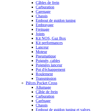
Câbles de frein
Carburation
Carenage
Chassis
Embout de guidon tuning
Embrayage
Freinage
Joints
Kit NOS, Gaz Box
Kit performances
Lanceur
Moteur
Pneumatique
Poignée, cables
Poignées lanceur
Pot d'échappement
Roulement
Transmission
Pièces Pocket Cross
Allumage
Câble de frein
Carburation
Carénage
Chassis
Embout de guidon tuning et valves