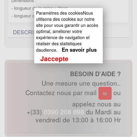
Dimensions :
- longueur de la gaine : 35cm
Paramètres des cookiesNous
- longueur du cable : 50cm
utilisons des cookies sur notre
site pour vous garantir un accès
DESCRIPTIF TECHNIQUE
0
optimal, améliorer votre
expérience de navigation et
réaliser des statistiques
En savoir plus
daudience.
Jaccepte
BESOIN D'AIDE ?
Une mesure une question..
Contactez nous par mail
ou
ici
appelez nous au
+(33)
0390 208 898
du Mardi au
vendredi de 13:00 à 16:00 Hr