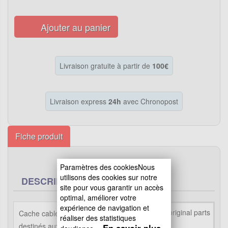
Ajouter au panier
Livraison gratuite à partir de
100€
Livraison express
24h
avec Chronopost
Fiche produit
Paramètres des cookiesNous
utilisons des cookies sur notre
DESCRIPTION
site pour vous garantir un accès
optimal, améliorer votre
expérience de navigation et
Cache cable 10mm longueur 3m sont
réaliser des statistiques
destinés aux Shineray 150cc