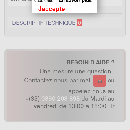
En savoir plus
daudience.
Jaccepte
DESCRIPTIF TECHNIQUE
0
BESOIN D'AIDE ?
Une mesure une question..
Contactez nous par mail
ou
ici
appelez nous au
+(33)
0390 208 898
du Mardi au
vendredi de 13:00 à 16:00 Hr