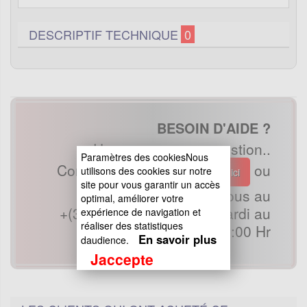
DESCRIPTIF TECHNIQUE
0
BESOIN D'AIDE ?
Une mesure une question..
Paramètres des cookiesNous
Contactez nous par mail
ou
utilisons des cookies sur notre
ici
site pour vous garantir un accès
appelez nous au
optimal, améliorer votre
+(33)
0390 208 898
du Mardi au
expérience de navigation et
réaliser des statistiques
vendredi de 13:00 à 16:00 Hr
En savoir plus
daudience.
Jaccepte