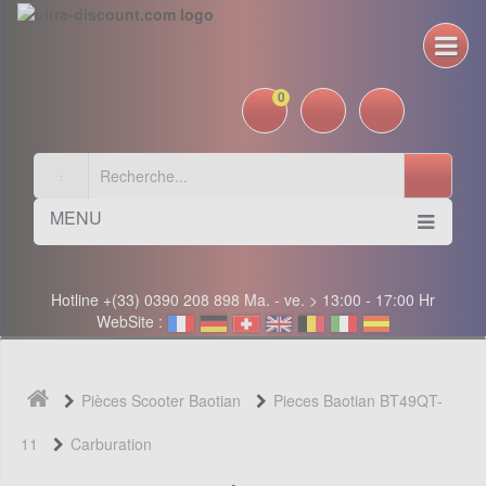
0
MENU
Hotline +(33) 0390 208 898 Ma. - ve. > 13:00 - 17:00 Hr
WebSite :
Pièces Scooter Baotian
Pieces Baotian BT49QT-
11
Carburation