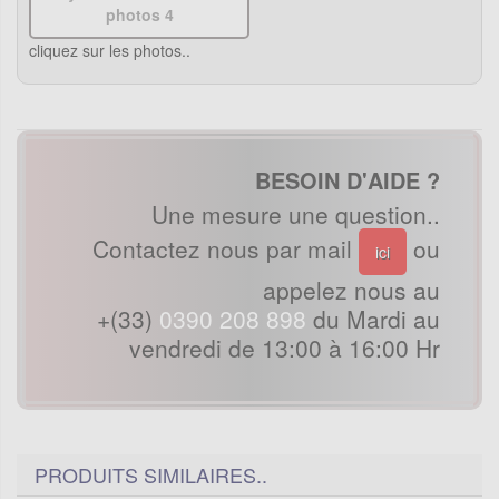
cliquez sur les photos..
BESOIN D'AIDE ?
Une mesure une question..
Contactez nous par mail
ou
ici
appelez nous au
+(33)
0390 208 898
du Mardi au
vendredi de 13:00 à 16:00 Hr
PRODUITS SIMILAIRES..