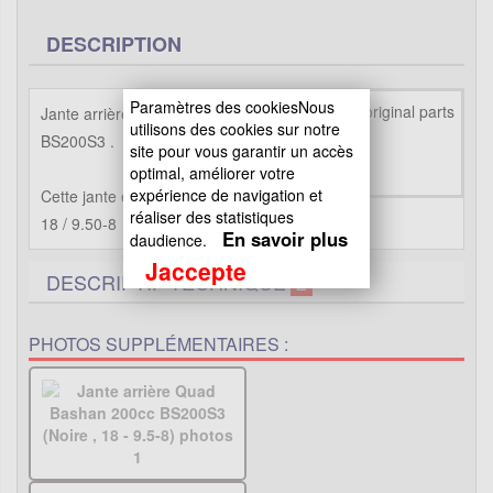
DESCRIPTION
Paramètres des cookiesNous
Jante arrière pour quad Bashan 200cc
utilisons des cookies sur notre
BS200S3 .
site pour vous garantir un accès
optimal, améliorer votre
expérience de navigation et
Cette jante est adaptée pour les pneus de
réaliser des statistiques
18 / 9.50-8
En savoir plus
daudience.
Jaccepte
DESCRIPTIF TECHNIQUE
2
PHOTOS SUPPLÉMENTAIRES :