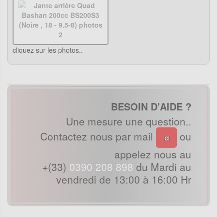
cliquez sur les photos..
BESOIN D'AIDE ?
Une mesure une question..
Contactez nous par mail
ou
ici
appelez nous au
+(33)
0390 208 898
du Mardi au
vendredi de 13:00 à 16:00 Hr