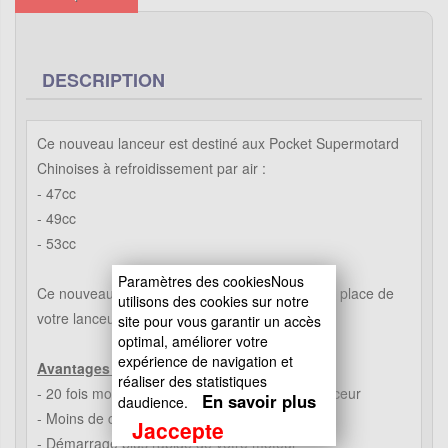
DESCRIPTION
Ce nouveau lanceur est destiné aux Pocket Supermotard
Chinoises à refroidissement par air :
- 47cc
- 49cc
- 53cc
Paramètres des cookiesNous
Ce nouveau type de lanceur s'adapte en lieu et place de
utilisons des cookies sur notre
votre lanceur d'origine (plastique / aluminium).
site pour vous garantir un accès
optimal, améliorer votre
expérience de navigation et
Avantages de ce nouveau type de lanceur
:
réaliser des statistiques
- 20 fois moins de risque de casse de votre lanceur
En savoir plus
daudience.
- Moins de casse de votre volant magnétique
Jaccepte
- Démarrage plus rapide de votre moteur