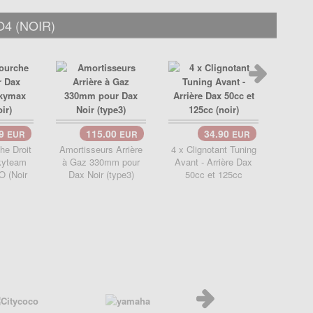
4 (NOIR)
99
115.00
34.90
EUR
EUR
EUR
Guid
Sk
he Droit
Amortisseurs Arrière
4 x Clignotant Tuning
Sky
kyteam
à Gaz 330mm pour
Avant - Arrière Dax
 (Noir
Dax Noir (type3)
50cc et 125cc