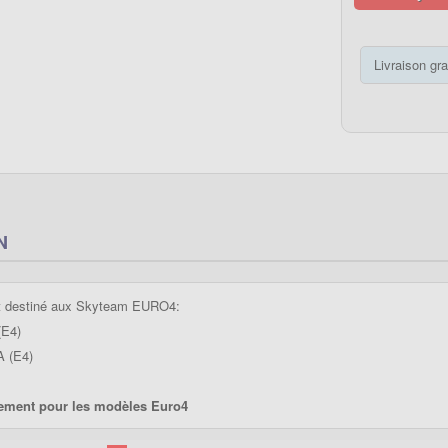
Livraison gra
N
t destiné aux Skyteam EURO4:
(E4)
A (E4)
ment pour les modèles Euro4