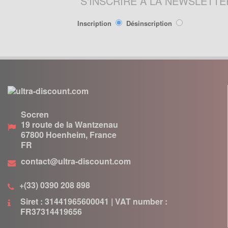
S'INSCRIRE À LA NEWSLETTE
Lanceur
Moteur
Inscription
Désinscription
Pneumatique
Poignée
Poignées de Lanceur
Refroidissement
Transmission
PIÈCES POCKET RÉPLIQUE
Socren
R1
19 route de la Wantzenau
67800
Hoenheim, France
Allumage
FR
Câbles de frein
contact@ultra-discount.com
Carburation
Carenage
+(33) 0390 208 898
Chassis
Siret : 31441965600041 | VAT number :
Électrique
FR37314419656
Embrayage