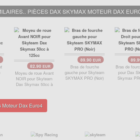
ILAIRES.. PIÈCES DAX SKYMAX MOTEUR DAX EURO
89.90
89.
R
EUR
82.90
et
EUR
Bras de fourche
Bras de fourc
c
gauche pour Skyteam
pour Dax S
Moyeu de roue Avant
SKYMAX PRO (Noir)
Skymax PRO
NOIR pour Skyteam
Dax Skymax 50cc à
s Moteur Dax Euro4