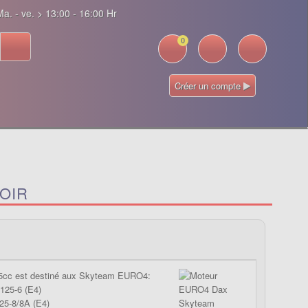
a. - ve. > 13:00 - 16:00 Hr
0
Créer un compte
OIR
5cc est destiné aux Skyteam EURO4:
125-6 (E4)
25-8/8A (E4)