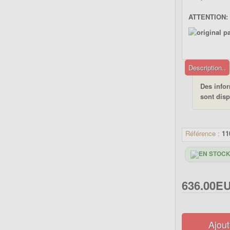
ATTENTION: 
Description..
Des info
sont disp
Référence :
11
636.00E
Ajout