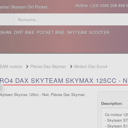
Hotline +(33) 0390 208 898 M
ashan Skyteam Dirt Pocket..
ASHAN
DIRT BIKE
POCKET BIKE
SKYTEAM
SCOOTER
TEAM motors
Pièces Dax Skymax
Moteur Dax Euro4
RO4 DAX SKYTEAM SKYMAX 125CC - N
Description:
Ce moteur 12
- Skyteam ST
- Skyteam S1