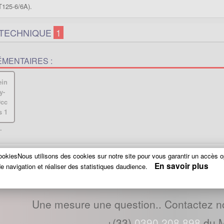
T125-6/6A).
 TECHNIQUE
1
MENTAIRES :
.
okiesNous utilisons des cookies sur notre site pour vous garantir un accès o
En savoir plus
e navigation et réaliser des statistiques daudience.
Une mesure une question.. Contactez n
+(33)
0390 208 898
du M