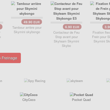
49.90
EUR
6.90
3.
R
Tambour arrière pour
EUR
Skymini skybongo
r
Contacteur de Feu
Fixation flex
o
Stop avant pour
Frein pour 
Skyteam Skymini
Skymini S
Skybo
s Freinage
CityCoco
Pocket Quad