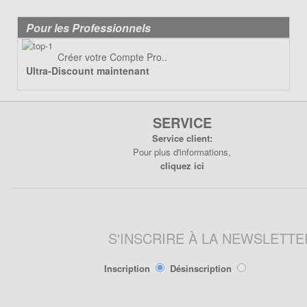
Lanceur
Moteur
Pour les Professionnels
Pneumatique
Créer votre Compte Pro..
Poignée
Ultra-Discount maintenant
Poignées de Lanceur
Refroidissement
Transmission
SERVICE
Service client:
PIÈCES POCKET RÉPLIQUE
Pour plus d'informations,
R1
cliquez ici
Allumage
Câbles de frein
Carburation
S'INSCRIRE À LA NEWSLETTE
Carenage
Chassis
Inscription
Désinscription
Électrique
Embrayage