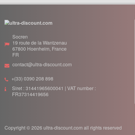
Freinage
Joints
Lanceur
Moteur
Socren
Pneumatique
19 route de la Wantzenau
Poignée, cables
67800
Hoenheim, France
FR
Pot d'échappement
contact@ultra-discount.com
Roulement
Transmission
+(33) 0390 208 898
Siret : 31441965600041 | VAT number :
FR37314419656
Copyright © 2026 ultra-discount.com all rights reserved