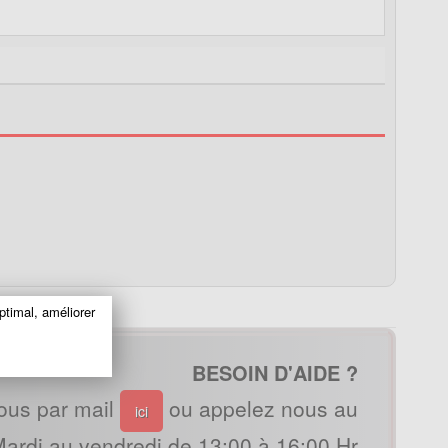
ptimal, améliorer
BESOIN D'AIDE ?
ous par mail
ou appelez nous au
ici
ardi au vendredi de 13:00 à 16:00 Hr