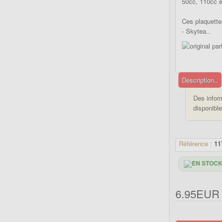
50cc, 110cc e
Ces plaquettes
- Skytea..
Description..
Des infor
disponible
Référence :
11
6.95EUR