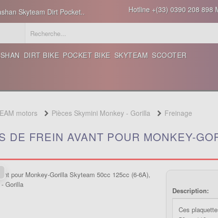
Hotline +(33) 0390 208 898 M
ashan Skyteam Dirt Pocket..
ASHAN
DIRT BIKE
POCKET BIKE
SKYTEAM
SCOOTER
TEAM motors
Pièces Skymini Monkey - Gorilla
Freinage
 DE FREIN AVANT POUR MONKEY-GORI
Description:
Ces plaquette