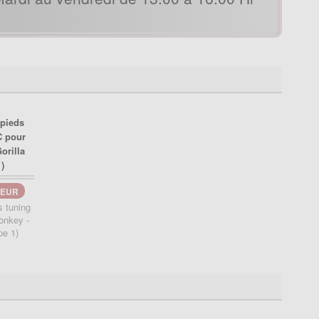
EUR
 tuning
onkey -
pe 1)