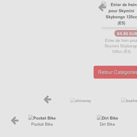
Poignée de Lanceur
Pot d'échappement
Poignée, cables
Roulements
Pot d'échappement
Transmission
Refroidissement
64.90
EU
Transmission
PIÈCES QUAD ÉLECTRIQUE
Etrier de frein pou
CRZ
Skymini Skybong
PIÈCES RACING POCKET ZPF
125cc (E5)
Carénage
Allumage
Chassis
Amortisseur de direction
Retour Catégorie
Electrique
Câbles
Freinage
Carburation
Pneumatique
Embout tuning et valves
Transmission
Embrayage
Freinage
Joint
Pocket Bike
Dirt Bike
Kit Nos