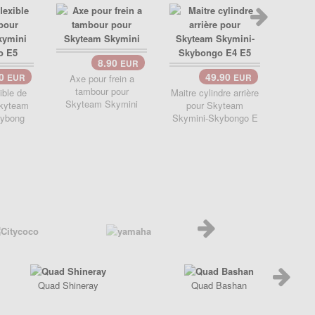
8.90
EUR
90
49.90
EUR
Axe pour frein a
EUR
tambour pour
ible de
Maitre cylindre arrière
Répart
Skyteam Skymini
Skyteam
pour Skyteam
Skyte
kybong
Skymini-Skybongo E
Skyb
Quad Shineray
Quad Bashan