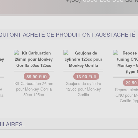
QUI ONT ACHETÉ CE PRODUIT ONT AUSSI ACHETÉ
89.90
13.90
EUR
EUR
22.50
Kit Carburation 26mm
Goujons de cylindre
pour Monkey Gorilla
125cc pour Monkey
SA
Repose pieds
50cc 125cc
Gorilla
la
CNC pour M
Gorilla (ty
ILAIRES..