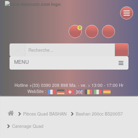
0
MENU
Hotline +(33) 0390 208 898 Ma. - ve. > 13:00 - 17:00 Hr
WebSite :
Pièces Quad BASHAN
Bashan 200cc BS200S7
Carenage Quad