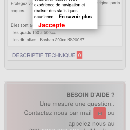
Protegez vos mains en installant ces
expérience de navigation et
coques.
réaliser des statistiques
En savoir plus
daudience.
Jaccepte
Elles sont adaptable sur :
- les quads 150 à 500cc.
- les dirt bikes - Bashan 200cc BS200S7
DESCRIPTIF TECHNIQUE
0
BESOIN D'AIDE ?
Une mesure une question..
Contactez nous par mail
ou
ici
appelez nous au