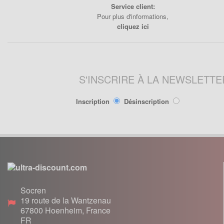
Lanceur
Service client:
Moteur
Pour plus d'informations,
cliquez ici
Pneumatique
Poignée
Poignées de Lanceur
Refroidissement
S'INSCRIRE À LA NEWSLETTE
Transmission
Inscription
Désinscription
PIÈCES POCKET RÉPLIQUE
R1
Allumage
Câbles de frein
Carburation
Carenage
Socren
Chassis
19 route de la Wantzenau
Électrique
67800
Hoenheim, France
Embrayage
FR