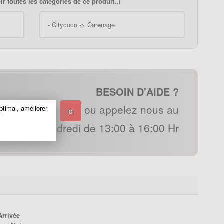
ir toutes les catégories de ce produit..
)
-
Citycoco -> Carenage
BESOIN D'AIDE ?
ous par mail
ou appelez nous au
ptimal, améliorer
ici
ardi au vendredi de 13:00 à 16:00 Hr