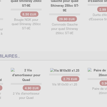
2.99
8.50
EUR
Durite d'Ar
29.90
d'Essence 5
Bougie NGK pour
EUR
quad Shineray 250cc
Commodo Gauche
ST-9E
pour quad Shineray
ur
250cc ST-9E
 à
ILAIRES..
2.75
EUR
0.
Vis M10x50 x1.25
4.90
R
EUR
Paire de v
20m
r
2 Vis d'amortisseur
d
pour Quad