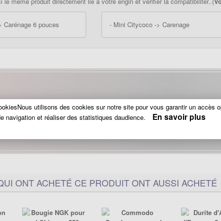
 le même produit directement lié à votre engin et vérifier la compatibiliter..(
Vo
-> Carénage 6 pouces
-
Mini Citycoco -> Carenage
Une mesure une question.. Contactez n
okiesNous utilisons des cookies sur notre site pour vous garantir un accès o
En savoir plus
e navigation et réaliser des statistiques daudience.
+(33)
0390 208 898
du M
QUI ONT ACHETÉ CE PRODUIT ONT AUSSI ACHETÉ