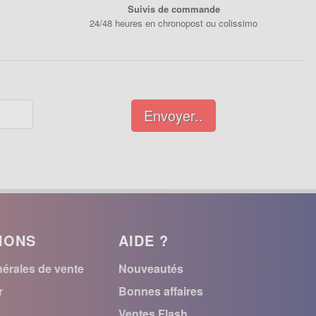
Suivis de commande
24/48 heures en chronopost ou colissimo
Envoyer..
IONS
AIDE ?
érales de vente
Nouveautés
r
Bonnes affaires
Ventes Flash