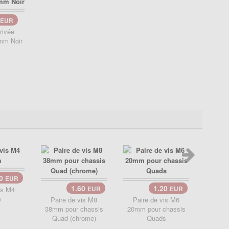
EUR
rivée
mm Noir
90
EUR
1.60
1.20
is M4
EUR
EUR
Ecrou 
m
Paire de vis M8
Paire de vis M6
38mm pour chassis
20mm pour chassis
Quad (chrome)
Quads