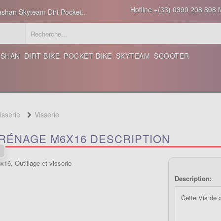
Hotline +(33) 0390 208 898 M
ashan Skyteam Dirt Pocket..
ASHAN
DIRT BIKE
POCKET BIKE
SKYTEAM
SCOOTER
isserie
Visserie
ARÉNAGE M6X16 DESCRIPTION
Description:
Cette Vis de 