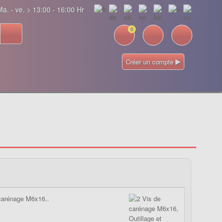
a. - ve. > 13:00 - 16:00 Hr
0
Créer un compte
carénage M6x16..