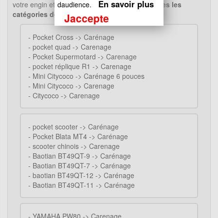
En savoir plus
votre engin et vérifier la compatibiliter..(
Voir toutes les
daudience.
catégories de ce produit..
)
Jaccepte
-
Pocket Cross -> Carénage
-
pocket quad -> Carenage
-
Pocket Supermotard -> Carenage
-
pocket réplique R1 -> Carenage
-
Mini Citycoco -> Carénage 6 pouces
-
Mini Citycoco -> Carenage
-
Citycoco -> Carenage
-
pocket scooter -> Carénage
-
Pocket Blata MT4 -> Carénage
-
scooter chinois -> Carenage
-
Baotian BT49QT-9 -> Carénage
-
Baotian BT49QT-7 -> Carénage
-
baotian BT49QT-12 -> Carénage
-
Baotian BT49QT-11 -> Carénage
-
YAMAHA PW80 -> Carenage