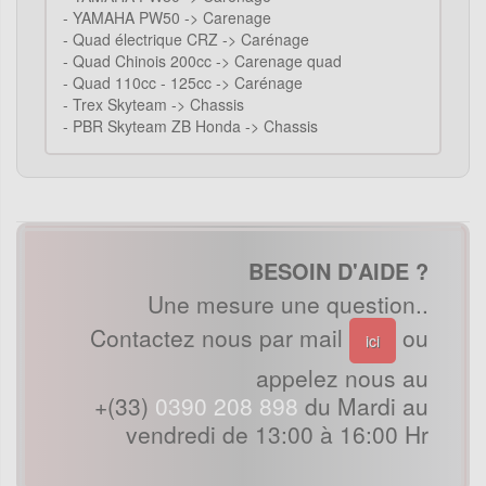
-
YAMAHA PW50 -> Carenage
-
Quad électrique CRZ -> Carénage
-
Quad Chinois 200cc -> Carenage quad
-
Quad 110cc - 125cc -> Carénage
-
Trex Skyteam -> Chassis
-
PBR Skyteam ZB Honda -> Chassis
BESOIN D'AIDE ?
Une mesure une question..
Contactez nous par mail
ou
ici
appelez nous au
+(33)
0390 208 898
du Mardi au
vendredi de 13:00 à 16:00 Hr