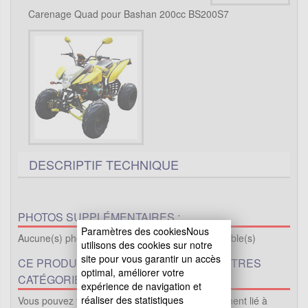
Carenage Quad pour Bashan 200cc BS200S7
DESCRIPTIF TECHNIQUE
PHOTOS SUPPLÉMENTAIRES :
Paramètres des cookiesNous
Aucune(s) photo(s) supplémentaire(s) de disponible(s)
utilisons des cookies sur notre
site pour vous garantir un accès
CE PRODUIT EST PROPOSÉ DANS D'AUTRES
optimal, améliorer votre
CATÉGORIES
expérience de navigation et
réaliser des statistiques
Vous pouvez trouver ici le même produit directement lié à