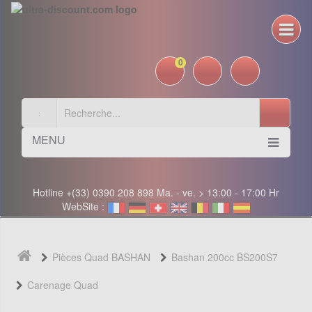
0
MENU
Hotline +(33) 0390 208 898 Ma. - ve. > 13:00 - 17:00 Hr
WebSite :
Pièces Quad BASHAN
Bashan 200cc BS200S7
Carenage Quad