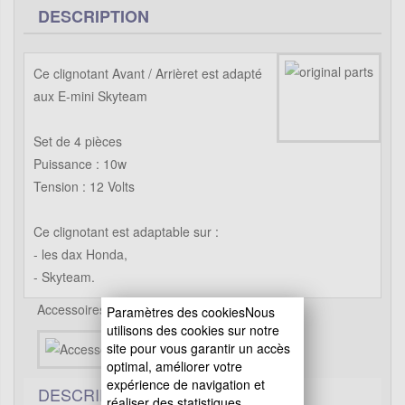
DESCRIPTION
Ce clignotant Avant / Arrièret est adapté
aux E-mini Skyteam
Set de 4 pièces
Puissance : 10w
Tension : 12 Volts
Ce clignotant est adaptable sur :
- les dax Honda,
- Skyteam.
Accessoires pour E-mini Skyteam
Paramètres des cookiesNous
utilisons des cookies sur notre
site pour vous garantir un accès
optimal, améliorer votre
expérience de navigation et
DESCRIPTIF TECHNIQUE
réaliser des statistiques