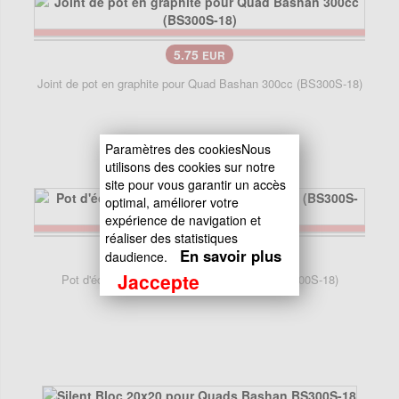
5.75
EUR
Joint de pot en graphite pour Quad Bashan 300cc (BS300S-18)
Paramètres des cookiesNous
utilisons des cookies sur notre
site pour vous garantir un accès
optimal, améliorer votre
expérience de navigation et
réaliser des statistiques
109.99
EUR
En savoir plus
daudience.
Jaccepte
Pot d'échappement Quad Bashan 300cc (BS300S-18)