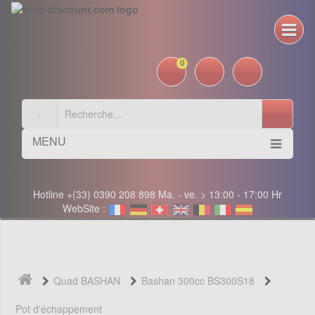
0
MENU
Hotline +(33) 0390 208 898 Ma. - ve. > 13:00 - 17:00 Hr
WebSite :
Quad BASHAN
Bashan 300cc BS300S18
Pot d'échappement