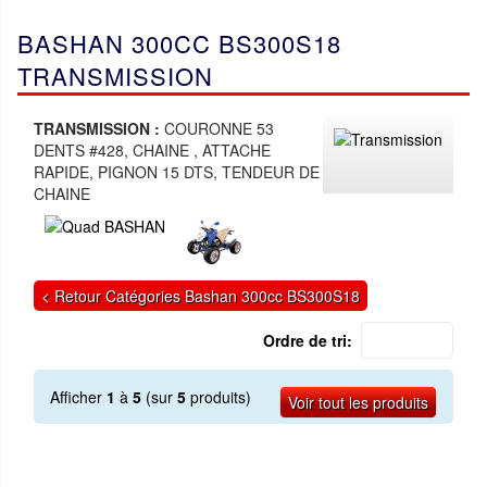
BASHAN 300CC BS300S18
TRANSMISSION
TRANSMISSION :
COURONNE 53
DENTS #428, CHAINE , ATTACHE
RAPIDE, PIGNON 15 DTS, TENDEUR DE
CHAINE
< Retour Catégories Bashan 300cc BS300S18
Ordre de tri:
Afficher
1
à
5
(sur
5
produits)
Voir tout les produits