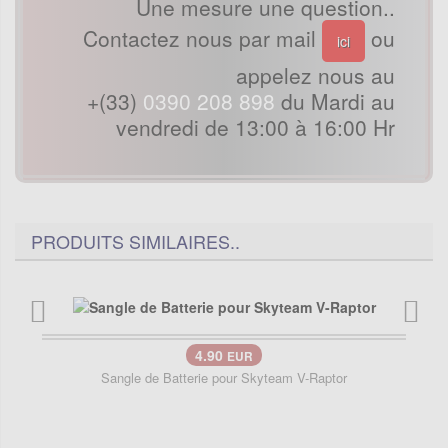
Une mesure une question..
Contactez nous par mail
ou
ici
appelez nous au
+(33)
0390 208 898
du Mardi au
vendredi de 13:00 à 16:00 Hr
PRODUITS SIMILAIRES..
4.90
EUR
Sangle de Batterie pour Skyteam V-Raptor