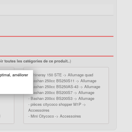
ir toutes les catégories de ce produit..
)
ptimal, améliorer
-
Shineray 150 STE -> Allumage quad
-
Bashan 250cc BS250S11 -> Allumage
ge
-
Bashan 250cc BS250AS-43 -> Allumage
d
-
Bashan 200cc BS200S7 -> Allumage
-
Bashan 200cc BS200S3 -> Allumage
-
pièces citycoco shopper M1P ->
Accessoires
d
-
Mini Citycoco -> Accessoires