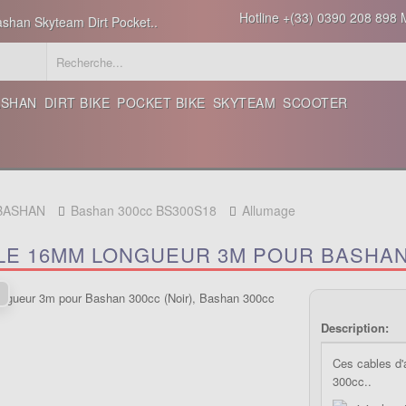
Hotline +(33) 0390 208 898 M
ashan Skyteam Dirt Pocket..
ASHAN
DIRT BIKE
POCKET BIKE
SKYTEAM
SCOOTER
 BASHAN
Bashan 300cc BS300S18
Allumage
LE 16MM LONGUEUR 3M POUR BASHAN 
Description:
Ces cables d'
300cc..