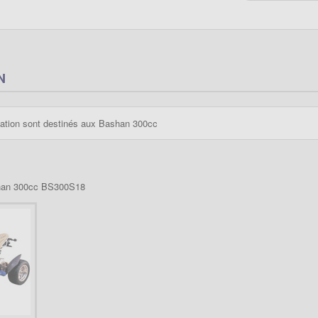
N
tation sont destinés aux Bashan 300cc
han 300cc BS300S18