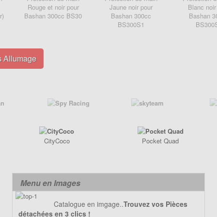
Rouge et noir pour
Jaune noir pour
Blanc noir
r)
Bashan 300cc BS30
Bashan 300cc
Bashan 3
BS300S1
BS300
s Allumage
CityCoco
Pocket Quad
Menu en Images
Catalogue en imgage..
Trouvez vos Pièces
détachées en 3 clics !