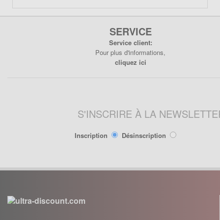
Lanceur
Moteur
Pneumatique
SERVICE
Poignée
Service client:
Pour plus d'informations,
Poignées de Lanceur
cliquez ici
Refroidissement
Transmission
PIÈCES POCKET RÉPLIQUE
S'INSCRIRE À LA NEWSLETTE
R1
Allumage
Inscription
Désinscription
Câbles de frein
Carburation
Carenage
Chassis
Électrique
Embrayage