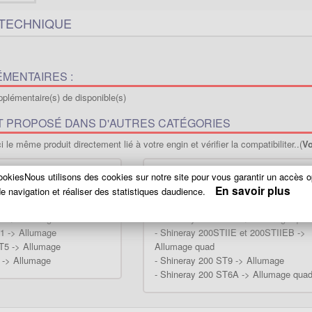
 TECHNIQUE
MENTAIRES :
plémentaire(s) de disponible(s)
T PROPOSÉ DANS D'AUTRES CATÉGORIES
 le même produit directement lié à votre engin et vérifier la compatibiliter..(
Vo
okiesNous utilisons des cookies sur notre site pour vous garantir un accès o
00cc -> Allumage Quad
-
Shineray 350cc -> Allumage
En savoir plus
 -> Allumage
-
Shineray 250 STXE -> Allumage
e navigation et réaliser des statistiques daudience.
 -> Allumage
-
Shineray 250 STIXE ST9E -> Alluma
 -> Allumage
-
Shineray 250 ST9C -> Allumage qua
 -> Allumage
-
Shineray 200STIIE et 200STIIEB ->
T5 -> Allumage
Allumage quad
 -> Allumage
-
Shineray 200 ST9 -> Allumage
-
Shineray 200 ST6A -> Allumage qua