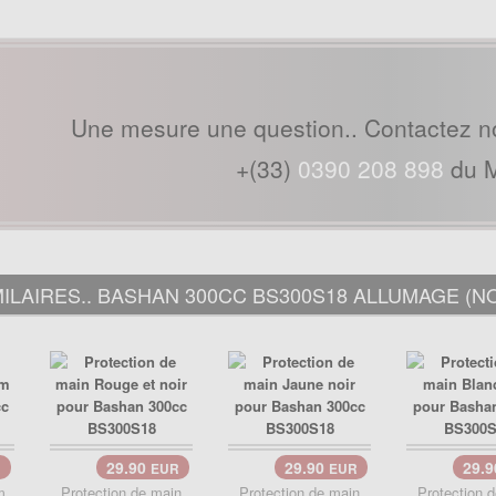
Une mesure une question.. Contactez n
+(33)
0390 208 898
du M
ILAIRES.. BASHAN 300CC BS300S18 ALLUMAGE (NO
29.90
29.90
29.
R
EUR
EUR
m
Protection de main
Protection de main
Protection 