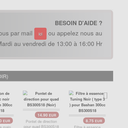
BESOIN D'AIDE ?
ous par mail
ou appelez nous au
ici
ardi au vendredi de 13:00 à 16:00 Hr
IR)
14.90
EUR
90
8.75
EUR
Pontet de direction
EUR
pour quad BS300S18
de main
Filtre à essence
Embou