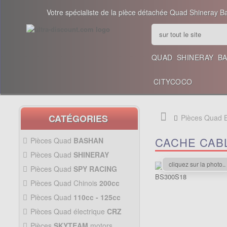
Votre spécialiste de la pièce détachée Quad Shineray B
QUAD
SHINERAY
B
CITYCOCO
CATÉGORIES
Pièces Quad
CACHE CAB
Pièces Quad
BASHAN
200CC BS200S3
Pièces Quad
SHINERAY
PIÈCES 350CC
cliquez sur la photo..
Pièces Quad
SPY RACING
PIÈCES QUAD SPY250F1
Pièces Quad Chinois
200cc
PIÈCES QUAD CHINOIS
Pièces Quad
110cc - 125cc
200CC
PIÈCES QUAD
110CC -
Pièces Quad électrique
CRZ
125CC
Allumage Quad
PIÈCES QUAD
Pièces
SKYTEAM
motors