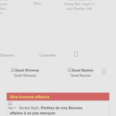
(Noir)
 pour
Tuning Noir ( type 3 )
Tuning
00cc
pour Bashan 300
pour 
S1
Quad Shineray
Quad Bashan
Nos bonnes affaires
Ventes flash..
Profitez de nos Bonnes
affaires à ne pas manquer