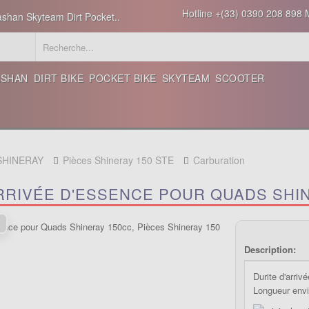
Hotline +(33) 0390 208 898 M
ashan Skyteam Dirt Pocket..
ASHAN
DIRT BIKE
POCKET BIKE
SKYTEAM
SCOOTER
 SHINERAY
Pièces Shineray 150 STE
Carburation
RRIVÉE D'ESSENCE POUR QUADS SHI
Description:
Durite d'arri
Longueur envi