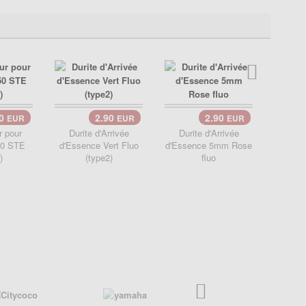
00
2.90
2.90
EUR
EUR
EUR
r pour
Durite d'Arrivée
Durite d'Arrivée
Duri
50 STE
d'Essence Vert Fluo
d'Essence 5mm Rose
d'E
)
(type2)
fluo
Or