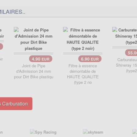
ILAIRES..
R
55.
4.90
6.90
ir
EUR
EUR
Carburateu
Shineray 1
Joint de Pipe
Filtre à essence
(type2
d'Admission 24 mm
démontable de
pour Dirt Bike plastiqu
HAUTE QUALITE
(type 2 no
s Carburation