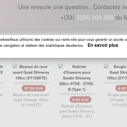
Une mesure une question.. Contactez n
+(33)
0390 208 898
du M
okiesNous utilisons des cookies sur notre site pour vous garantir un accès o
En savoir plus
e navigation et réaliser des statistiques daudience.
QUI ONT ACHETÉ CE PRODUIT ONT AUSSI ACHETÉ
47.50
4.50
EUR
de
Moyeux de roue avant
Bougie pou
6.90
E
Quad Shineray 150cc
Shineray 
EUR
(XY150STE)
(XY150S
Robinet d'Essence
pour Quads Shineray
200cc STIIE - STI