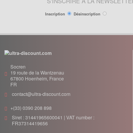
S'INSCRIRE À LA NEWSLETTE
Lanceur
Moteur
Inscription
Désinscription
Pneumatique
Poignée
Poignées de Lanceur
Refroidissement
Transmission
PIÈCES POCKET RÉPLIQUE
Socren
R1
19 route de la Wantzenau
67800
Hoenheim, France
Allumage
FR
Câbles de frein
contact@ultra-discount.com
Carburation
Carenage
+(33) 0390 208 898
Chassis
Siret : 31441965600041 | VAT number :
Électrique
FR37314419656
Embrayage