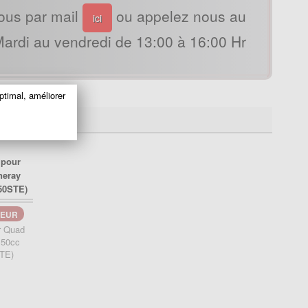
ous par mail
ou appelez nous au
ici
ardi au vendredi de 13:00 à 16:00 Hr
ptimal, améliorer
EUR
r Quad
150cc
TE)