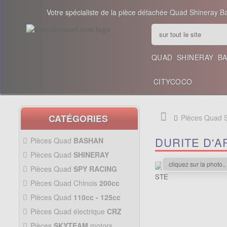
Votre spécialiste de la pièce détachée Quad Shineray B
QUAD
SHINERAY
B
CITYCOCO
CATÉGORIES
Pièces Quad
DURITE D'A
Pièces Quad
BASHAN
200CC BS200S3
Pièces Quad
SHINERAY
PIÈCES 350CC
cliquez sur la photo..
Pièces Quad
SPY RACING
PIÈCES QUAD SPY250F1
Pièces Quad Chinois
200cc
PIÈCES QUAD CHINOIS
Pièces Quad
110cc - 125cc
200CC
PIÈCES QUAD
110CC -
Pièces Quad électrique
CRZ
PIÈCES 300CC
125CC
Allumage Quad
PIÈCES QUAD
Pièces
SKYTEAM
motors