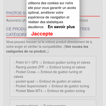
utilisons des cookies sur notre
site pour vous garantir un accès
optimal, améliorer votre
PHOTOS SUPPLÉMENTAIRES :
expérience de navigation et
Aucune(s) photo(s) supplémentaire(s) de disponible(s)
réaliser des statistiques
En savoir plus
daudience.
CE PRODUIT EST PROPOSÉ DANS D'AUTRES
Jaccepte
CATÉGORIES
Vous pouvez trouver ici le même produit directement lié à
votre engin et vérifier la compatibiliter..(
Voir toutes les
catégories de ce produit..
)
-
Polini 911 GP3 -> Embout guidon tuning et valves
-
Racing pocket ZPF -> Embout tuning et valves
-
Pocket Cross -> Embout de guidon tuning et
valves
-
pocket quad -> Embout de guidon et valves
-
Pocket Supermotard -> Embout de guidon tuning
-
Pocket Blata MT4 -> Embout de guidon tuning
-
scooter chinois -> Tuning scooter