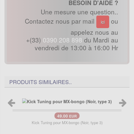
BESOIN D'AIDE ?
Une mesure une question..
Contactez nous par mail
ou
ici
appelez nous au
+(33)
0390 208 898
du Mardi au
vendredi de 13:00 à 16:00 Hr
PRODUITS SIMILAIRES..
49.00
EUR
Kick Tuning pour MX-bongo (Noir, type 3)