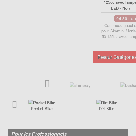
Poignée de Lanceur
Pot d'échappement
Poignée, cables
Roulements
Pot d'échappement
24.50
EU
Transmission
Commodo gauch
Refroidissement
pour Skymini Monk
Transmission
50-125cc avec lam
PIÈCES QUAD ÉLECTRIQUE
CRZ
PIÈCES RACING POCKET ZPF
Carénage
Retour Catégorie
Allumage
Chassis
Amortisseur de direction
Electrique
Câbles
Freinage
Carburation
Pneumatique
Embout tuning et valves
Transmission
Embrayage
Pocket Bike
Dirt Bike
Freinage
Joint
Kit Nos
Pour les Professionnels