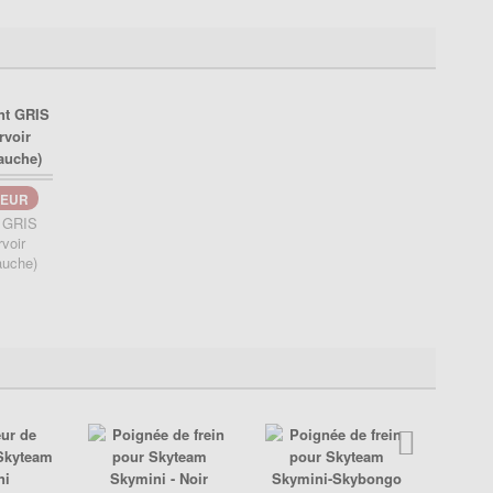
EUR
t GRIS
rvoir
auche)