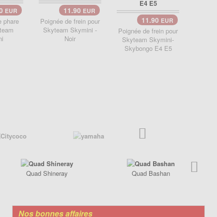
90
11.90
EUR
EUR
11.90
e phare
Poignée de frein pour
EUR
Ampoul
yteam
Skyteam Skymini -
Skyt
Poignée de frein pour
ni
Noir
S
Skyteam Skymini-
Skybongo E4 E5
Quad Shineray
Quad Bashan
Nos bonnes affaires