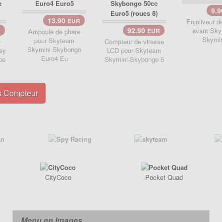
9.
13.90
EUR
Enjoliveur d
92.90
avant Sk
R
Ampoule de phare
EUR
Skymi
pour Skyteam
e
Compteur de vitesse
Skymini Skybongo
ey
LCD pour Skyteam
Euro4 Eu
pe
Skymini-Skybongo 5
s Compteur
CityCoco
Pocket Quad
Menu en Images