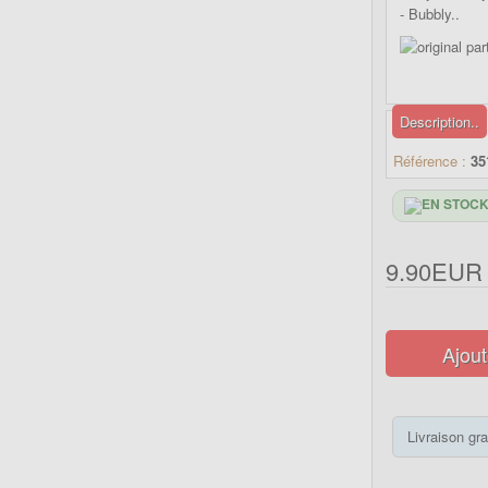
- Bubbly..
Description..
Référence :
35
9.90EUR
Ajout
Livraison gra