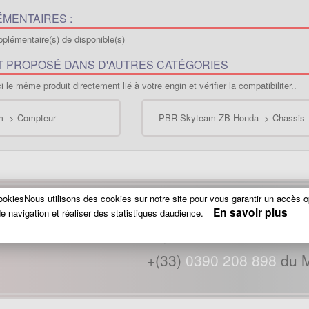
MENTAIRES :
plémentaire(s) de disponible(s)
T PROPOSÉ DANS D'AUTRES CATÉGORIES
 le même produit directement lié à votre engin et vérifier la compatibiliter..
m -> Compteur
-
PBR Skyteam ZB Honda -> Chassis
okiesNous utilisons des cookies sur notre site pour vous garantir un accès o
En savoir plus
e navigation et réaliser des statistiques daudience.
Une mesure une question.. Contactez n
+(33)
0390 208 898
du M