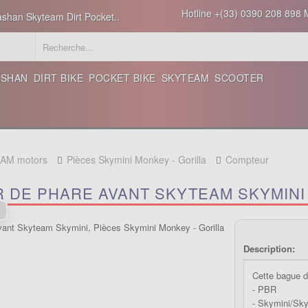
Hotline +(33) 0390 208 898 M
ashan Skyteam Dirt Pocket..
ASHAN
DIRT BIKE
POCKET BIKE
SKYTEAM
SCOOTER
EAM motors
Pièces Skymini Monkey - Gorilla
Compteur
R DE PHARE AVANT SKYTEAM SKYMINI
Description:
Cette bague d
- PBR
- Skymini/Sk