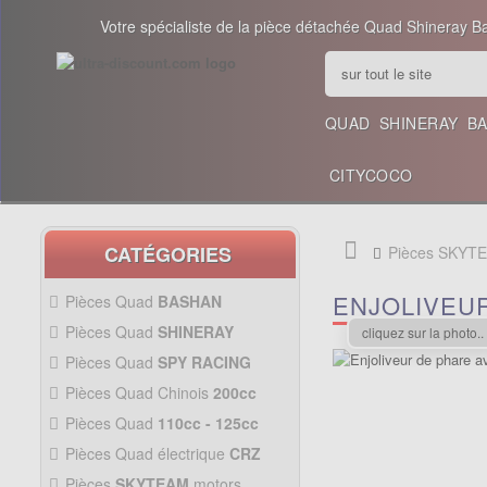
Votre spécialiste de la pièce détachée Quad Shineray B
QUAD
SHINERAY
B
CITYCOCO
CATÉGORIES
Pièces SKYT
ENJOLIVEU
Pièces Quad
BASHAN
200CC BS200S3
Pièces Quad
SHINERAY
cliquez sur la photo..
PIÈCES 350CC
Pièces Quad
SPY RACING
PIÈCES QUAD SPY250F1
Pièces Quad Chinois
200cc
PIÈCES QUAD CHINOIS
Pièces Quad
110cc - 125cc
200CC
PIÈCES QUAD
110CC -
Pièces Quad électrique
CRZ
125CC
Allumage Quad
PIÈCES QUAD
Pièces
SKYTEAM
motors