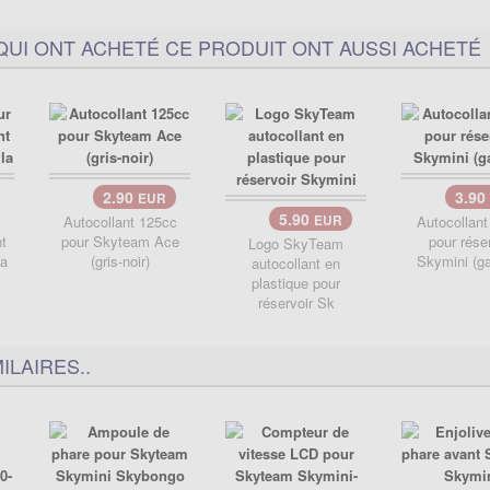
QUI ONT ACHETÉ CE PRODUIT ONT AUSSI ACHETÉ
2.90
3.90
EUR
5.90
Autocollant 125cc
EUR
Autocollan
t
pour Skyteam Ace
pour rése
Logo SkyTeam
la
(gris-noir)
Skymini (g
autocollant en
plastique pour
réservoir Sk
ILAIRES..