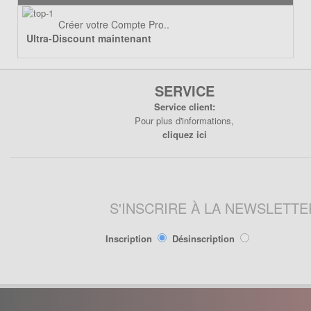
Lanceur
Moteur
Créer votre Compte Pro..
Ultra-Discount maintenant
Pneumatique
Poignée
Poignées de Lanceur
SERVICE
Refroidissement
Service client:
Transmission
Pour plus d'informations,
cliquez ici
PIÈCES POCKET RÉPLIQUE
R1
Allumage
S'INSCRIRE À LA NEWSLETTE
Câbles de frein
Carburation
Inscription
Désinscription
Carenage
Chassis
Électrique
Embrayage