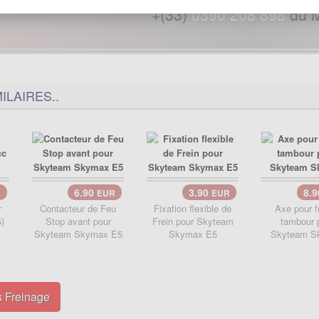
+(33)
0390 208 898
du M
ILAIRES..
6.90
3.90
8.
R
EUR
EUR
r
Contacteur de Feu
Fixation flexible de
Axe pour f
)
Stop avant pour
Frein pour Skyteam
tambour 
Skyteam Skymax E5
Skymax E5
Skyteam S
s Freinage