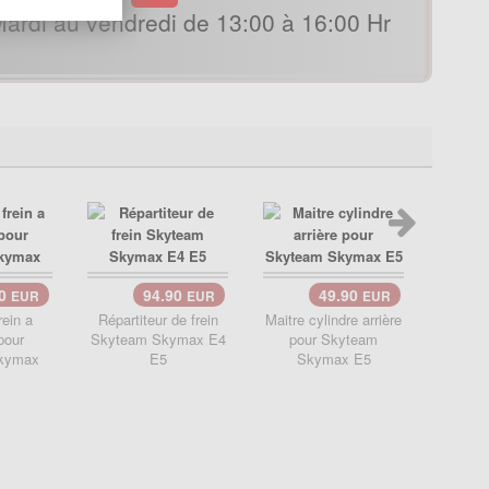
ardi au vendredi de 13:00 à 16:00 Hr
90
94.90
49.90
EUR
EUR
EUR
rein a
Répartiteur de frein
Maitre cylindre arrière
Mait
pour
Skyteam Skymax E4
pour Skyteam
com
kymax
E5
Skymax E5
Skyte