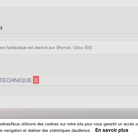
N
avant hydraulique est destiné aux Skymax 125cc (E5)
 TECHNIQUE
0
okiesNous utilisons des cookies sur notre site pour vous garantir un accès o
En savoir plus
e navigation et réaliser des statistiques daudience.
Une mesure une question.. Contactez n