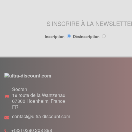
Poignée de Lanceur
Pot d'échappement
Poignée, cables
Roulements
Pot d'échappement
S'INSCRIRE À LA NEWSLETTE
Transmission
Refroidissement
Transmission
Inscription
Désinscription
PIÈCES QUAD ÉLECTRIQUE
CRZ
PIÈCES RACING POCKET ZPF
Carénage
Allumage
Chassis
Amortisseur de direction
Electrique
Câbles
Freinage
Carburation
Pneumatique
Socren
Embout tuning et valves
19 route de la Wantzenau
Transmission
Embrayage
67800
Hoenheim, France
FR
Freinage
contact@ultra-discount.com
Joint
Kit Nos
+(33) 0390 208 898