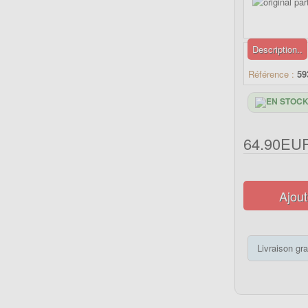
Description..
Référence :
59
64.90EU
Ajout
Livraison gra