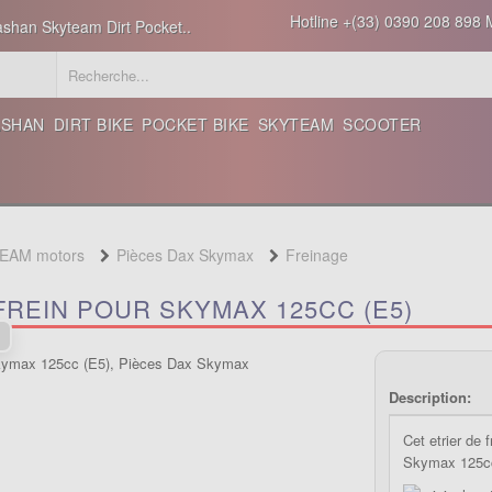
Hotline +(33) 0390 208 898 M
ashan Skyteam Dirt Pocket..
ASHAN
DIRT BIKE
POCKET BIKE
SKYTEAM
SCOOTER
TEAM motors
Pièces Dax Skymax
Freinage
FREIN POUR SKYMAX 125CC (E5)
Description:
Cet etrier de 
Skymax 125cc