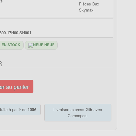
300-17H00-SH001
EN STOCK
NEUF
R
er au panier
tuite à partir de
100€
Livraison express
24h
avec
Chronopost