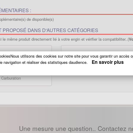
MENTAIRES :
plémentaire(s) de disponible(s)
T PROPOSÉ DANS D'AUTRES CATÉGORIES
 le même produit directement lié à votre engin et vérifier la compatibiliter..(
Vo
> Carburation
-
PBR Skyteam ZB Honda -> Carburat
okiesNous utilisons des cookies sur notre site pour vous garantir un accès o
- Gorilla -> Carburation
-
Bubbly Skyteam -> Carburation
En savoir plus
e navigation et réaliser des statistiques daudience.
Carburation
Une mesure une question.. Contactez n