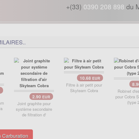
+(33)
0390 208 898
du M
ILAIRES..
10.68
EUR
8.
Filtre à air petit pour
Skyteam Cobra
R
Robinet d'e
2.90
pour Cobra 
EUR
(type 2
mm
Joint graphite pour
ra
système secondaire
de filtration d'
s Carburation