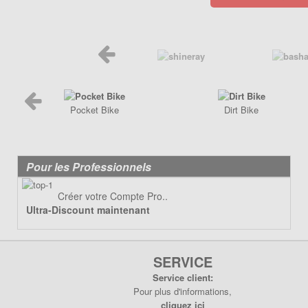
Poignée de Lanceur
Pot d'échappement
Poignée, cables
Roulements
Pot d'échappement
Transmission
Refroidissement
Transmission
PIÈCES QUAD ÉLECTRIQUE
CRZ
Pocket Bike
Dirt Bike
PIÈCES RACING POCKET ZPF
Carénage
Allumage
Chassis
Amortisseur de direction
Electrique
Pour les Professionnels
Câbles
Freinage
Carburation
Créer votre Compte Pro..
Pneumatique
Ultra-Discount maintenant
Embout tuning et valves
Transmission
Embrayage
Freinage
SERVICE
Joint
Service client:
Kit Nos
Pour plus d'informations,
cliquez ici