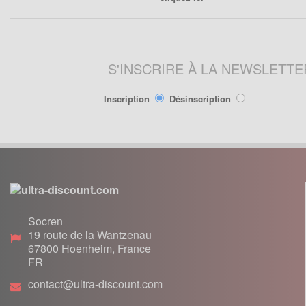
Lanceur
Moteur
Pneumatique
Poignée
S'INSCRIRE À LA NEWSLETTE
Poignées de Lanceur
Refroidissement
Inscription
Désinscription
Transmission
PIÈCES POCKET RÉPLIQUE
R1
Allumage
Câbles de frein
Socren
Carburation
19 route de la Wantzenau
Carenage
67800
Hoenheim, France
Chassis
FR
Électrique
contact@ultra-discount.com
Embrayage