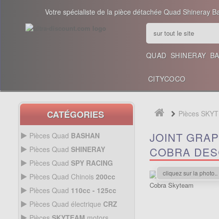
Votre spécialiste de la pièce détachée Quad Shineray B
QUAD
SHINERAY
B
CITYCOCO
CATÉGORIES
Pièces SKY
JOINT GRAP
Pièces Quad
BASHAN
200CC BS200S3
Pièces Quad
SHINERAY
COBRA DES
PIÈCES 350CC
Pièces Quad
SPY RACING
PIÈCES QUAD SPY250F1
cliquez sur la photo..
Pièces Quad Chinois
200cc
PIÈCES QUAD CHINOIS
Pièces Quad
110cc - 125cc
200CC
PIÈCES QUAD
110CC -
Pièces Quad électrique
CRZ
PIÈCES 300CC
125CC
Allumage Quad
PIÈCES QUAD
Pièces
SKYTEAM
motors