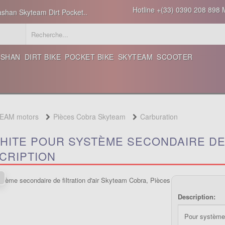
Hotline +(33) 0390 208 898 M
ashan Skyteam Dirt Pocket..
ASHAN
DIRT BIKE
POCKET BIKE
SKYTEAM
SCOOTER
TEAM motors
Pièces Cobra Skyteam
Carburation
HITE POUR SYSTÈME SECONDAIRE DE 
CRIPTION
Description:
Pour système s