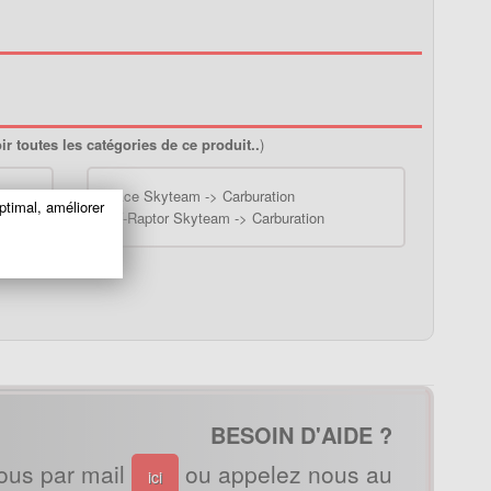
ir toutes les catégories de ce produit..
)
ion
-
Ace Skyteam -> Carburation
ptimal, améliorer
-
V-Raptor Skyteam -> Carburation
BESOIN D'AIDE ?
ous par mail
ou appelez nous au
ici