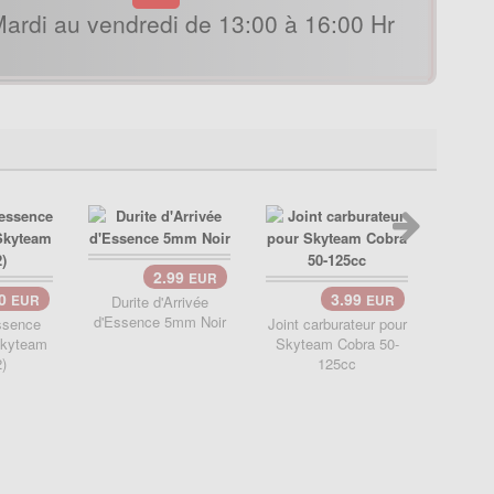
ardi au vendredi de 13:00 à 16:00 Hr
2.99
EUR
90
3.99
EUR
Durite d'Arrivée
EUR
d'Essence 5mm Noir
ssence
Joint carburateur pour
Skyteam
Skyteam Cobra 50-
Air
)
125cc
alumini
Skytea