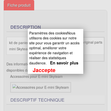
Fiche produit
DESCRIPTION
Paramètres des cookiesNous
utilisons des cookies sur notre
kit de panier centrale est destiné aux E-
site pour vous garantir un accès
optimal, améliorer votre
mini Skyteam
expérience de navigation et
réaliser des statistiques
En savoir plus
daudience.
Des informations supplémentaires sont
Jaccepte
disponibles dans le "descriptif technique".
Accessoires pour E-mini Skyteam
DESCRIPTIF TECHNIQUE