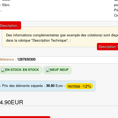
- 53cc.
..
Description..
Des informations complémentaires (par exemple des cotations) sont disp
dans la rubrique "Description Technique". :
Description
Référence :
1287830300
EN STOCK
NEUF
remise -12%
> Prix des éléments séparés :
39.80
Euro -
4.90EUR