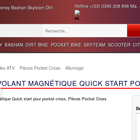
Hotline +(33) 0390 208 898 Ma. -
ineray Bashan Skyteam Dirt
Y
BASHAN
DIRT BIKE
POCKET BIKE
SKYTEAM
SCOOTER
CI
Bike ATV
Pièces Pocket Cross
Allumage
VOLANT MAGNÉTIQUE QUICK START P
De