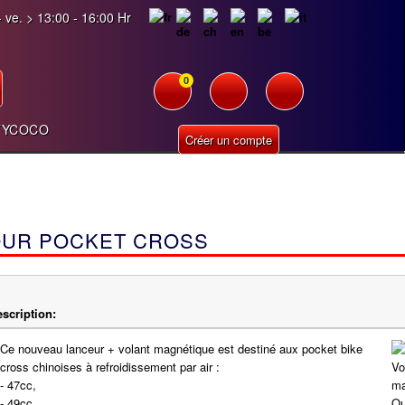
 ve. > 13:00 - 16:00 Hr
0
TYCOCO
Créer un compte
OUR POCKET CROSS
scription:
Ce nouveau lanceur + volant magnétique est destiné aux pocket bike
cross chinoises à refroidissement par air :
- 47cc,
- 49cc,