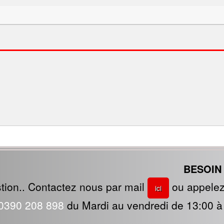
BESOIN 
ion.. Contactez nous par mail
ou appelez
ici
0390 208 898
du Mardi au vendredi de 13:00 à