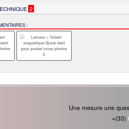
TECHNIQUE
2
ENTAIRES :
Une mesure une quest
+(33)