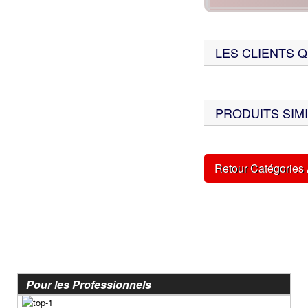
Moteur
Lanceur
Pneumatique
Moteur
Poignées Lanceur
LES CLIENTS 
Pneumatique
Poignées, Câbles
Poignée de Lanceur
Pot d'échappement
Poignée, cables
Roulements
Pot d'échappement
PRODUITS SIMI
Transmission
Refroidissement
Transmission
PIÈCES QUAD ÉLECTRIQUE
Retour Catégories
CRZ
PIÈCES RACING POCKET ZPF
Carénage
Allumage
Chassis
Amortisseur de direction
Electrique
Câbles
Freinage
Carburation
Pneumatique
Embout tuning et valves
Pour les Professionnels
Transmission
Embrayage