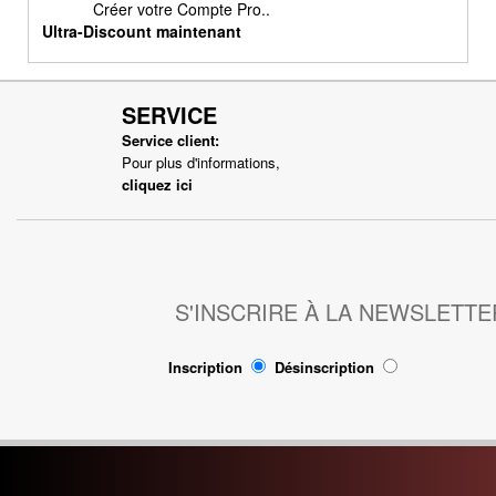
Créer votre Compte Pro..
Freinage
Ultra-Discount maintenant
Joint
Kit Nos
Lanceur
SERVICE
Moteur
Service client:
Pour plus d'informations,
Pneumatique
cliquez ici
Poignée
Poignées de Lanceur
Refroidissement
Transmission
S'INSCRIRE À LA NEWSLETTE
PIÈCES POCKET RÉPLIQUE
R1
Inscription
Désinscription
Allumage
Câbles de frein
Carburation