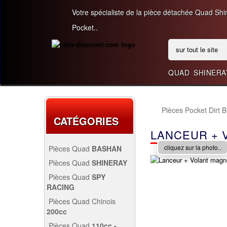
Votre spécialiste de la pièce détachée Quad Sh
Pocket..
QUAD
SHINERA
Pièces Pocket Dirt 
CATÉGORIES
LANCEUR + 
cliquez sur la photo..
Pièces Quad
BASHAN
200CC BS200S3
Pièces Quad
SHINERAY
PIÈCES 350CC
Pièces Quad
SPY
RACING
PIÈCES QUAD SPY250F1
200CC BS200S7
Pièces Quad Chinois
200cc
PIÈCES QUAD CHINOIS
PIÈCES 300CC
Pièces Quad
110cc -