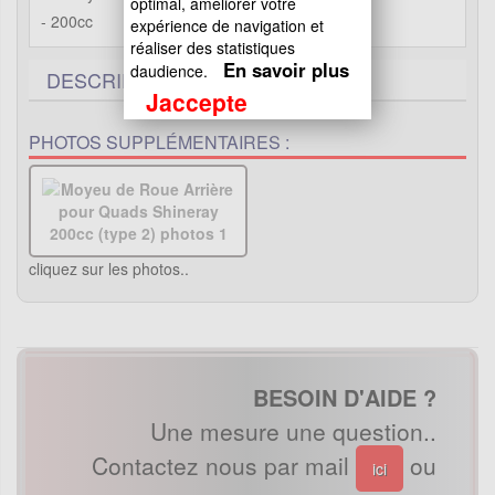
optimal, améliorer votre
- 200cc
expérience de navigation et
réaliser des statistiques
En savoir plus
daudience.
DESCRIPTIF TECHNIQUE
1
Jaccepte
PHOTOS SUPPLÉMENTAIRES :
cliquez sur les photos..
BESOIN D'AIDE ?
Une mesure une question..
Contactez nous par mail
ou
ici