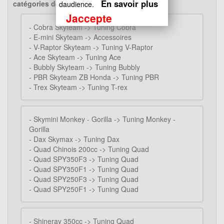
En savoir plus
catégories de ce produit..
)
daudience.
Jaccepte
-
Cobra Skyteam -> Tuning Cobra
-
E-mini Skyteam -> Accessoires
-
V-Raptor Skyteam -> Tuning V-Raptor
-
Ace Skyteam -> Tuning Ace
-
Bubbly Skyteam -> Tuning Bubbly
-
PBR Skyteam ZB Honda -> Tuning PBR
-
Trex Skyteam -> Tuning T-rex
-
Skymini Monkey - Gorilla -> Tuning Monkey -
Gorilla
-
Dax Skymax -> Tuning Dax
-
Quad Chinois 200cc -> Tuning Quad
-
Quad SPY350F3 -> Tuning Quad
-
Quad SPY350F1 -> Tuning Quad
-
Quad SPY250F3 -> Tuning Quad
-
Quad SPY250F1 -> Tuning Quad
-
Shineray 350cc -> Tuning Quad