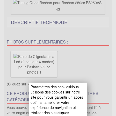
DESCRIPTIF TECHNIQUE
PHOTOS SUPPLÉMENTAIRES :
(Cliquez sur les images pour les agrandir)
Paramètres des cookiesNous
utilisons des cookies sur notre
CE PRODUIT EST PROPOSÉ DANS D'AUTRES
site pour vous garantir un accès
CATÉGORIES
optimal, améliorer votre
Vous pouvez trouver ici le même produit directement lié à
expérience de navigation et
votre engin et vérifier la compatibiliter..(
Voir toutes les
réaliser des statistiques