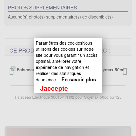
PHOTOS SUPPLÉMENTAIRES :
Aucune(s) photo(s) supplémentaire(s) de disponible(s)
Paramètres des cookiesNous
utilisons des cookies sur notre
CE PRODUIT EST COMPATIBLE AVEC :
site pour vous garantir un accès
optimal, améliorer votre
expérience de navigation et
réaliser des statistiques
En savoir plus
daudience.
Jaccepte
44.90
EUR
Faisceau Électrique 36610-17H02 pour Skymax 50cc ou 125