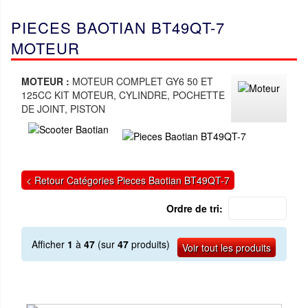
PIECES BAOTIAN BT49QT-7
MOTEUR
MOTEUR :
MOTEUR COMPLET GY6 50 ET
125CC KIT MOTEUR, CYLINDRE, POCHETTE
DE JOINT, PISTON
< Retour Catégories Pieces Baotian BT49QT-7
Ordre de tri:
Afficher
1
à
47
(sur
47
produits)
Voir tout les produits