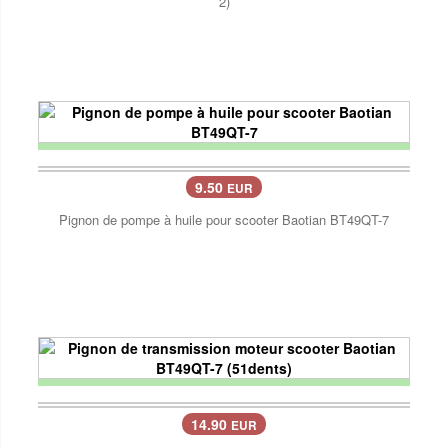
2)
9.50
EUR
Pignon de pompe à huile pour scooter Baotian BT49QT-7
14.90
EUR