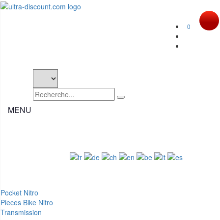
0
MENU
Hotline +(33) 0390 208 898 Ma. - ve. > 13:00 - 17:00 Hr
WebSite :
Pocket Nitro
Pieces Bike Nitro
Transmission