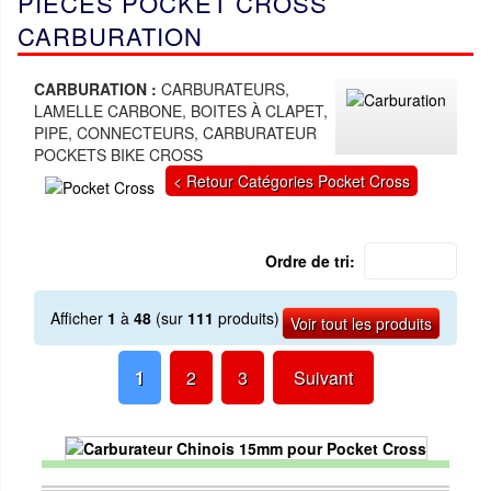
PIÈCES POCKET CROSS
CARBURATION
CARBURATION :
CARBURATEURS,
LAMELLE CARBONE, BOITES À CLAPET,
PIPE, CONNECTEURS, CARBURATEUR
POCKETS BIKE CROSS
< Retour Catégories Pocket Cross
Ordre de tri:
Afficher
1
à
48
(sur
111
produits)
Voir tout les produits
1
2
3
Suivant