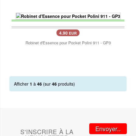
4.90
EUR
Robinet d'Essence pour Pocket Polini 911 - GP3
Afficher
1
à
46
(sur
46
produits)
Envoyer..
S'INSCRIRE À LA