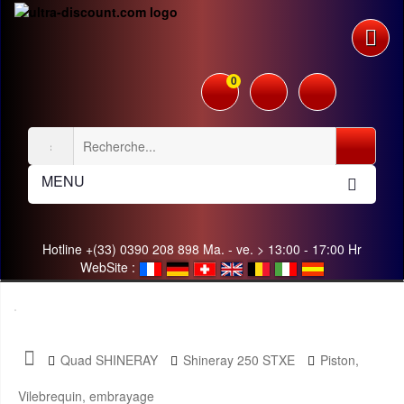
0
MENU
Hotline +(33) 0390 208 898 Ma. - ve. > 13:00 - 17:00 Hr
WebSite :
Quad SHINERAY
Shineray 250 STXE
Piston,
Vilebrequin, embrayage