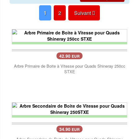
1
2
Suivant
42.90
EUR
Arbre Primaire de Boite à Vitesse pour Quads Shineray 250cc
STXE
34.90
EUR