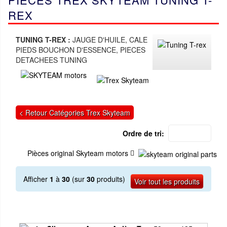
REX
TUNING T-REX :
JAUGE D'HUILE, CALE
PIEDS BOUCHON D'ESSENCE, PIECES
DETACHEES TUNING
< Retour Catégories Trex Skyteam
Ordre de tri:
Pièces original Skyteam motors
Afficher
1
à
30
(sur
30
produits)
Voir tout les produits