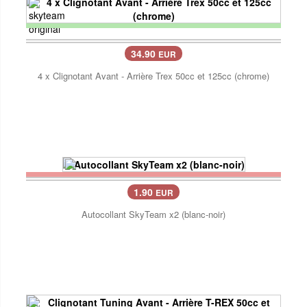
34.90
EUR
4 x Clignotant Avant - Arrière Trex 50cc et 125cc (chrome)
1.90
EUR
Autocollant SkyTeam x2 (blanc-noir)