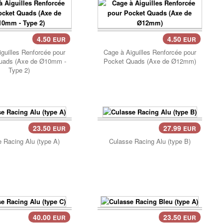
4.50
4.50
EUR
EUR
ier..
Panier..
guilles Renforcée pour
Cage à Aiguilles Renforcée pour
uads (Axe de Ø10mm -
Pocket Quads (Axe de Ø12mm)
Type 2)
23.50
27.99
EUR
EUR
Panier..
 Racing Alu (type A)
Culasse Racing Alu (type B)
40.00
23.50
EUR
EUR