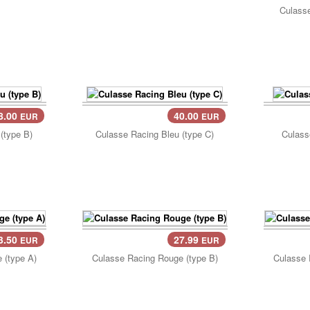
Pan
Culasse
8.00
40.00
EUR
EUR
Panier..
Pan
(type B)
Culasse Racing Bleu (type C)
Culass
3.50
27.99
EUR
EUR
Panier..
Pan
 (type A)
Culasse Racing Rouge (type B)
Culasse 