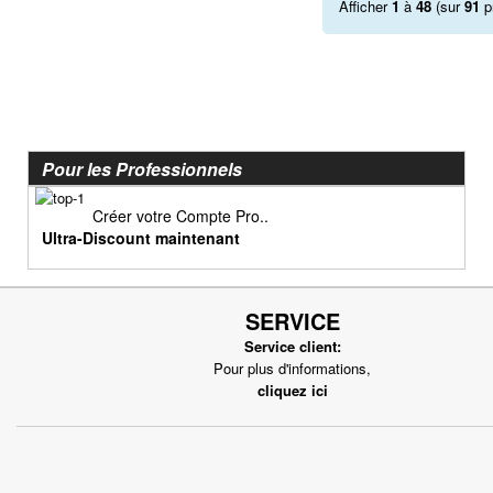
Afficher
1
à
48
(sur
91
p
Freinage
Joints
Lanceur
Moteur
Pneumatique
Pour les Professionnels
Poignée, cables
Pot d'échappement
Créer votre Compte Pro..
Ultra-Discount maintenant
Roulement
Transmission
SERVICE
Service client:
Pour plus d'informations,
cliquez ici