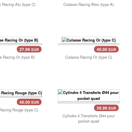
ier..
 Racing Alu (type C)
Culasse Racing Bleu (type A)
27.99
40.00
EUR
EUR
ier..
Panier..
e Racing Or (type B)
Culasse Racing Or (type C)
40.00
EUR
ier..
39.99
EUR
Racing Rouge (type C)
Panier..
Cylindre 4 Transferts Ø44 pour
pocket quad