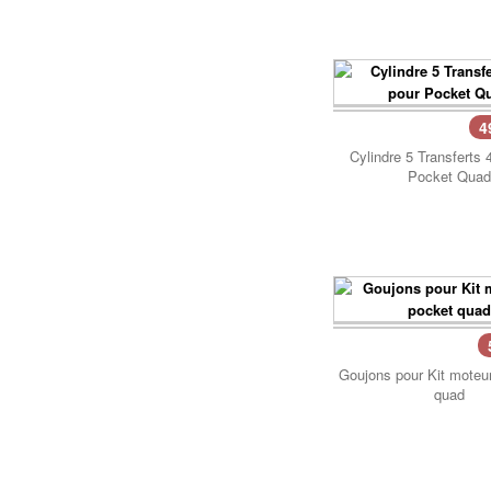
Poignées, Câbles
Poignée de Lanceur
Pot d'échappement
Poignée, cables
Roulements
Pot d'échappement
Transmission
Refroidissement
4
Transmission
PIÈCES QUAD ÉLECTRIQUE
Cylindre 5 Transferts 
CRZ
Pocket Quad
PIÈCES RACING POCKET ZPF
Carénage
Allumage
Chassis
Amortisseur de direction
Electrique
Câbles
Freinage
Carburation
Pneumatique
Embout tuning et valves
Panier..
Transmission
Goujons pour Kit moteu
Embrayage
quad
Freinage
Joint
Kit Nos