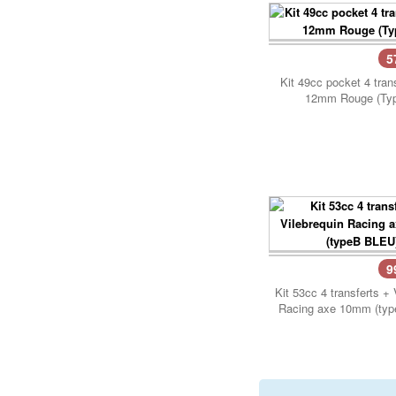
Lanceur
Moteur
5
Pneumatique
Kit 49cc pocket 4 tran
Poignée
12mm Rouge (Typ
Poignées de Lanceur
Refroidissement
Transmission
PIÈCES POCKET RÉPLIQUE
R1
Allumage
9
Câbles de frein
Kit 53cc 4 transferts + 
Carburation
Racing axe 10mm (ty
Carenage
Chassis
Électrique
Embrayage