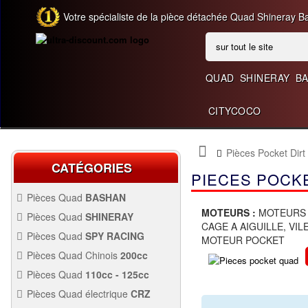
Votre spécialiste de la pièce détachée Quad Shineray B
QUAD
SHINERAY
B
CITYCOCO
Pièces Pocket Dirt
CATÉGORIES
PIECES POCK
Pièces Quad
BASHAN
200CC BS200S3
MOTEURS :
MOTEURS 
Pièces Quad
SHINERAY
CAGE A AIGUILLE, VI
PIÈCES 350CC
Pièces Quad
SPY RACING
MOTEUR POCKET
PIÈCES QUAD SPY250F1
Pièces Quad Chinois
200cc
PIÈCES QUAD CHINOIS
Pièces Quad
110cc - 125cc
200CC
PIÈCES QUAD
110CC -
Pièces Quad électrique
CRZ
PIÈCES 300CC
125CC
Allumage Quad
PIÈCES QUAD