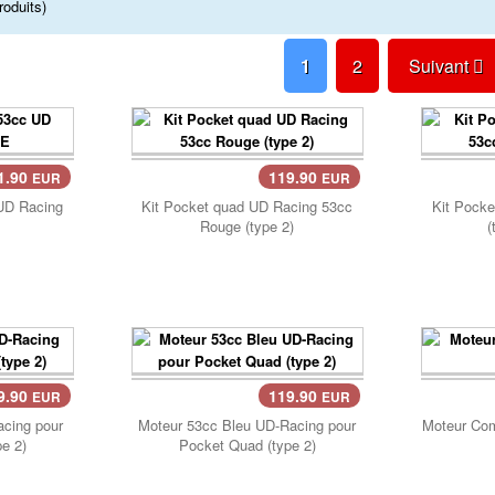
roduits)
1
2
Suivant
1.90
119.90
EUR
EUR
Panier..
Pan
UD Racing
Kit Pocket quad UD Racing 53cc
Kit Pock
Rouge (type 2)
(
9.90
119.90
EUR
EUR
Panier..
Pan
cing pour
Moteur 53cc Bleu UD-Racing pour
Moteur Comp
e 2)
Pocket Quad (type 2)