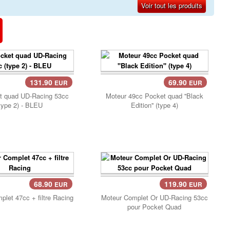
Voir tout les produits
131.90
69.90
EUR
EUR
ier..
Panier..
et quad UD-Racing 53cc
Moteur 49cc Pocket quad ''Black
type 2) - BLEU
Edition'' (type 4)
68.90
119.90
EUR
EUR
ier..
Panier..
let 47cc + filtre Racing
Moteur Complet Or UD-Racing 53cc
pour Pocket Quad