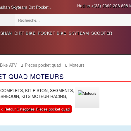
Hotline +(33) 0390 208 898 M
ashan Skyteam Dirt Pocket..
ASHAN
DIRT BIKE
POCKET BIKE
SKYTEAM
SCOOTER
 Bike ATV
Pieces pocket quad
Moteurs
ET QUAD MOTEURS
COMPLETS, KIT PISTON, SEGMENTS,
LEBREQUIN, KITS MOTEUR RACING,
< Retour Catégories Pieces pocket quad