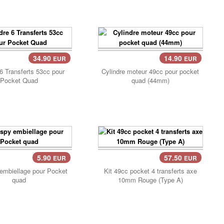
34.90
14.90
EUR
EUR
ier..
Panier..
 6 Transferts 53cc pour
Cylindre moteur 49cc pour pocket
Pocket Quad
quad (44mm)
5.90
57.50
EUR
EUR
 embiellage pour Pocket
Kit 49cc pocket 4 transferts axe
quad
10mm Rouge (Type A)