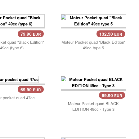
79.90
132.50
EUR
EUR
ier..
Panier..
et quad ''Black Edition''
Moteur Pocket quad ''Black Edition''
49cc (type 6)
49cc type 5
69.90
EUR
ier..
69.90
EUR
r pocket quad 47cc
Panier..
Moteur Pocket quad BLACK
EDITION 49cc - Type 3