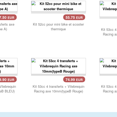
7.50
55.75
EUR
EUR
Panier..
sferts axe
Kit 52cc pour mini bike et scooter
e A)
thermique
Kit 53cc 4
Racing a
9.90
74.99
EUR
EUR
Vilebrequin
Kit 53cc 4 transferts + Vilebrequin
Kit 53cc 4
peB BLEU)
Racing axe 10mm(typeB Rouge)
Racing a