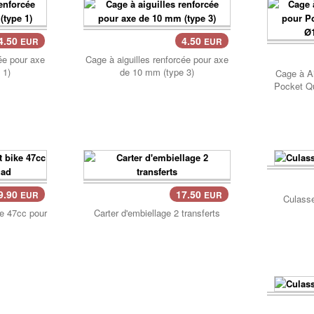
4.50
4.50
EUR
EUR
Panier..
ée pour axe
Cage à aiguilles renforcée pour axe
Pan
 1)
de 10 mm (type 3)
Cage à Ai
Pocket Q
9.90
17.50
EUR
EUR
Culasse
e 47cc pour
Carter d'embiellage 2 transferts