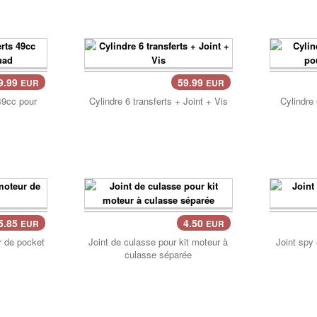
9.99
59.99
EUR
EUR
Pan
49cc pour
Cylindre 6 transferts + Joint + Vis
Cylindre
5.85
4.50
EUR
EUR
Panier..
r de pocket
Joint de culasse pour kit moteur à
Joint spy
culasse séparée