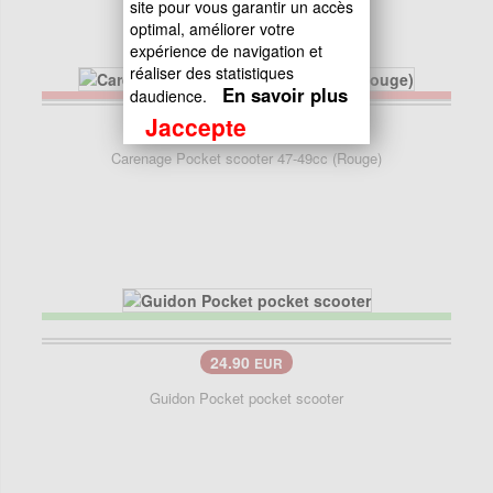
site pour vous garantir un accès
optimal, améliorer votre
expérience de navigation et
réaliser des statistiques
En savoir plus
daudience.
Jaccepte
69.90
EUR
Carenage Pocket scooter 47-49cc (Rouge)
24.90
EUR
Guidon Pocket pocket scooter