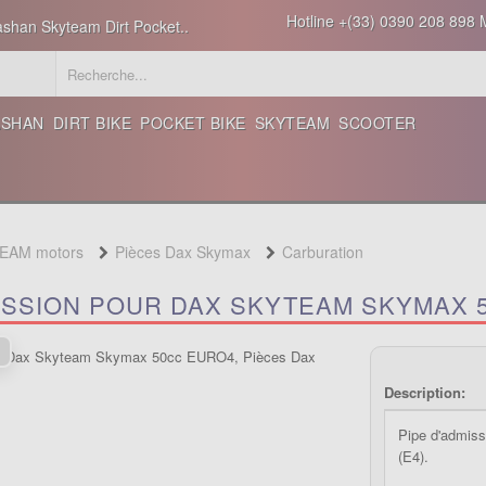
Hotline +(33) 0390 208 898 M
ashan Skyteam Dirt Pocket..
ASHAN
DIRT BIKE
POCKET BIKE
SKYTEAM
SCOOTER
TEAM motors
Pièces Dax Skymax
Carburation
MISSION POUR DAX SKYTEAM SKYMAX 
Description:
Pipe d'admis
(E4).