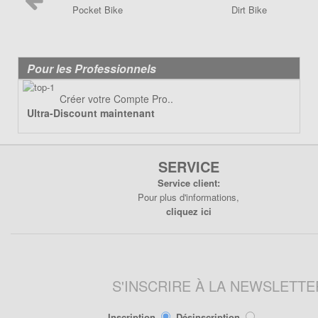
Poignée de Lanceur
Pocket Bike
Dirt Bike
Pot d'échappement
Poignée, cables
Roulements
Pot d'échappement
Transmission
Refroidissement
Pour les Professionnels
Transmission
PIÈCES QUAD ÉLECTRIQUE
Créer votre Compte Pro..
CRZ
Ultra-Discount maintenant
PIÈCES RACING POCKET ZPF
Carénage
Allumage
Chassis
Amortisseur de direction
SERVICE
Electrique
Câbles
Service client:
Freinage
Pour plus d'informations,
Carburation
Pneumatique
cliquez ici
Embout tuning et valves
Transmission
Embrayage
Freinage
Joint
S'INSCRIRE À LA NEWSLETTE
Kit Nos
Inscription
Désinscription