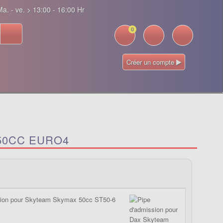
a. - ve. > 13:00 - 16:00 Hr
0
Créer un compte
50CC EURO4
sion pour Skyteam Skymax 50cc ST50-6