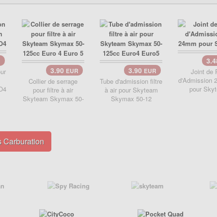
3.
R
3.90
3.90
ur
EUR
EUR
Joint de 
d'Admission
Collier de serrage
Tube d'admission filtre
O4
pour Sky
pour filtre à air
à air pour Skyteam
Skyteam Skymax 50-
Skymax 50-12
s Carburation