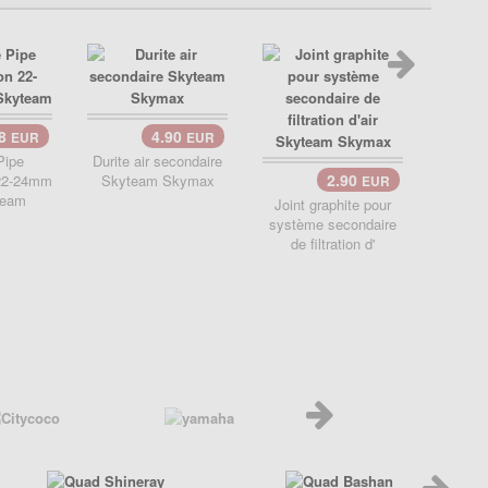
48
4.90
EUR
EUR
Pipe
Durite air secondaire
2.90
 22-24mm
Skyteam Skymax
EUR
Carbu
team
avec 
Joint graphite pour
Skym
système secondaire
de filtration d'