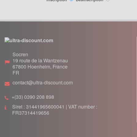
Lanceur
Moteur
Pneumatique
Poignée
Poignées de Lanceur
Refroidissement
Transmission
Socren
19 route de la Wantzenau
PIÈCES POCKET RÉPLIQUE
67800
Hoenheim, France
R1
FR
contact@ultra-discount.com
Allumage
Câbles de frein
+(33) 0390 208 898
Carburation
Siret : 31441965600041 | VAT number :
Carenage
FR37314419656
Chassis
Électrique
Embrayage