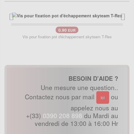
0.90
EUR
Vis pour fixation pot d'échappement skyteam T-Rex
BESOIN D'AIDE ?
Une mesure une question..
Contactez nous par mail
ou
ici
appelez nous au
+(33)
0390 208 898
du Mardi au
vendredi de 13:00 à 16:00 Hr