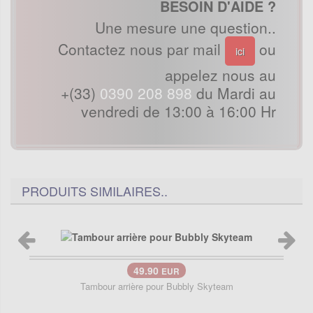
BESOIN D'AIDE ?
Une mesure une question..
Contactez nous par mail
ou
ici
appelez nous au
+(33)
0390 208 898
du Mardi au
vendredi de 13:00 à 16:00 Hr
PRODUITS SIMILAIRES..
49.90
EUR
Tambour arrière pour Bubbly Skyteam