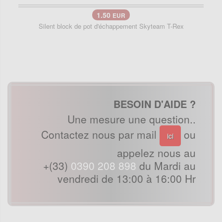
1.50
EUR
Silent block de pot d'échappement Skyteam T-Rex
BESOIN D'AIDE ?
Une mesure une question..
Contactez nous par mail
ou
ici
appelez nous au
+(33)
0390 208 898
du Mardi au
vendredi de 13:00 à 16:00 Hr