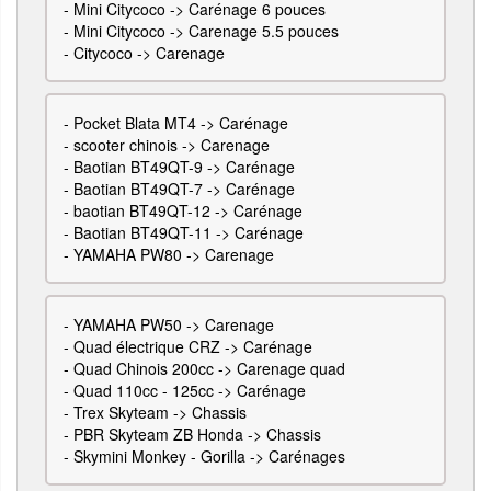
-
Mini Citycoco -> Carénage 6 pouces
-
Mini Citycoco -> Carenage 5.5 pouces
-
Citycoco -> Carenage
-
Pocket Blata MT4 -> Carénage
-
scooter chinois -> Carenage
-
Baotian BT49QT-9 -> Carénage
-
Baotian BT49QT-7 -> Carénage
-
baotian BT49QT-12 -> Carénage
-
Baotian BT49QT-11 -> Carénage
-
YAMAHA PW80 -> Carenage
-
YAMAHA PW50 -> Carenage
-
Quad électrique CRZ -> Carénage
-
Quad Chinois 200cc -> Carenage quad
-
Quad 110cc - 125cc -> Carénage
-
Trex Skyteam -> Chassis
-
PBR Skyteam ZB Honda -> Chassis
-
Skymini Monkey - Gorilla -> Carénages