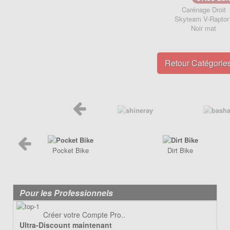
Poignée de Lanceur
Carénage Droit
Pot d'échappement
Poignée, cables
Skyteam V-Raptor 
Roulements
Noir mat
Pot d'échappement
Transmission
Refroidissement
Transmission
Retour Catégorie
PIÈCES QUAD ÉLECTRIQUE
CRZ
PIÈCES RACING POCKET ZPF
Carénage
Allumage
Chassis
Amortisseur de direction
Electrique
Câbles
Freinage
Carburation
Pocket Bike
Dirt Bike
Pneumatique
Embout tuning et valves
Transmission
Embrayage
Freinage
Pour les Professionnels
Joint
Créer votre Compte Pro..
Kit Nos
Ultra-Discount maintenant