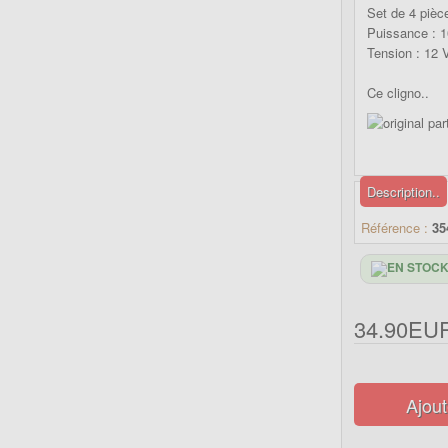
Set de 4 pièc
Puissance : 
Tension : 12 
Ce cligno..
Description..
Référence :
35
34.90EU
Ajout