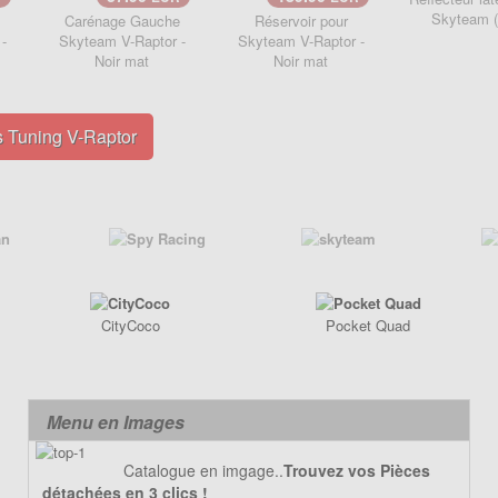
Skyteam (
Carénage Gauche
Réservoir pour
-
Skyteam V-Raptor -
Skyteam V-Raptor -
Noir mat
Noir mat
s Tuning V-Raptor
CityCoco
Pocket Quad
Menu en Images
Catalogue en imgage..
Trouvez vos Pièces
détachées en 3 clics !