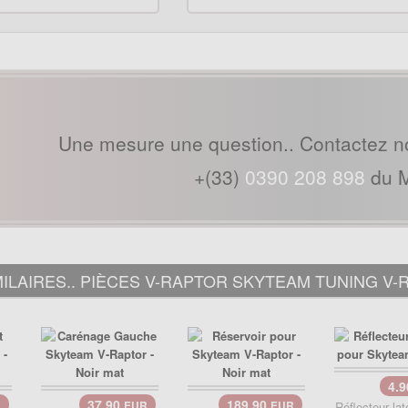
Une mesure une question.. Contactez n
+(33)
0390 208 898
du M
ILAIRES.. PIÈCES V-RAPTOR SKYTEAM TUNING V-
4.
37.90
189.90
R
EUR
EUR
Réflecteur lat