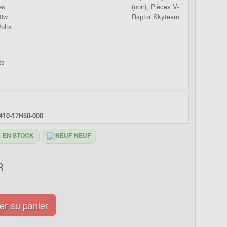
es
10w
Volts
410-17H50-000
EN STOCK
NEUF
R
er au panier