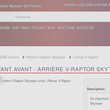
Hotline +(33) 0390 208 898 M
ashan Skyteam Dirt Pocket..
ASHAN
DIRT BIKE
POCKET BIKE
SKYTEAM
SCOOTER
TEAM motors
Pièces V-Raptor Skyteam
Tuning V-Raptor
TANT AVANT - ARRIÈRE V-RAPTOR SKY
Description:
Ce clignotant
Skyteam