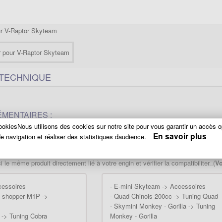
ur V-Raptor Skyteam
 TECHNIQUE
MENTAIRES :
okiesNous utilisons des cookies sur notre site pour vous garantir un accès o
plémentaire(s) de disponible(s)
En savoir plus
e navigation et réaliser des statistiques daudience.
T PROPOSÉ DANS D'AUTRES CATÉGORIES
 le même produit directement lié à votre engin et vérifier la compatibiliter..(
Vo
cessoires
-
E-mini Skyteam -> Accessoires
o shopper M1P ->
-
Quad Chinois 200cc -> Tuning Quad
-
Skymini Monkey - Gorilla -> Tuning
-> Tuning Cobra
Monkey - Gorilla