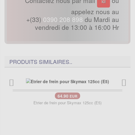
Contactez nous par mail
ou
ici
appelez nous au
+(33)
0390 208 898
du Mardi au
vendredi de 13:00 à 16:00 Hr
PRODUITS SIMILAIRES..
64.90
EUR
Etrier de frein pour Skymax 125cc (E5)