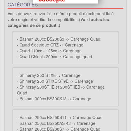
CATÉGORIES
Vous pouvez trouver ici le même produit directement lié à
votre engin et vérifier la compatibiliter..(
Voir toutes les
catégories de ce produit..
)
-
Bashan 200cc BS200S3 -> Carenage Quad
-
Quad électrique CRZ -> Carénage
-
Quad 110cc - 125cc -> Carénage
-
Quad Chinois 200cc -> Carenage quad
-
Shineray 250 STXE -> Carenage
-
Shineray 250 STIXE ST9E -> Carénage
-
Shineray 200STIIE et 200STIIEB -> Carenage
Quad
-
Bashan 300cc BS300S18 -> Carenage
-
Bashan 250cc BS250S11 -> Carenage Quad
-
Bashan 250cc BS250AS-43 -> Carénage
-
Bashan 200cc BS200S7 -> Carenage Quad