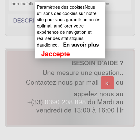
bon maintien du guidon. pour Quad liquide 200cc
Paramètres des cookiesNous
utilisons des cookies sur notre
DESCRIPTIF TECHNIQUE
0
site pour vous garantir un accès
optimal, améliorer votre
expérience de navigation et
réaliser des statistiques
En savoir plus
daudience.
Jaccepte
BESOIN D'AIDE ?
Une mesure une question..
Contactez nous par mail
ou
ici
appelez nous au
+(33)
0390 208 898
du Mardi au
vendredi de 13:00 à 16:00 Hr