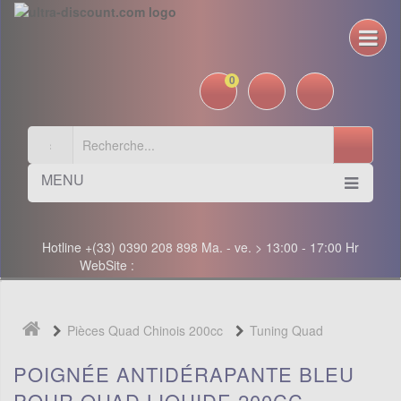
0
MENU
Hotline +(33) 0390 208 898 Ma. - ve. > 13:00 - 17:00 Hr
WebSite :
Pièces Quad Chinois 200cc
Tuning Quad
POIGNÉE ANTIDÉRAPANTE BLEU
POUR QUAD LIQUIDE 200CC